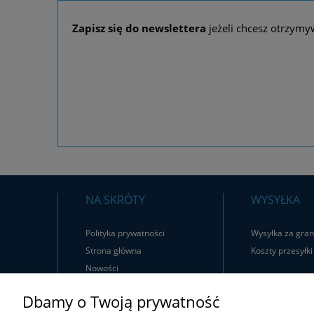
Zapisz się do newslettera
jeżeli chcesz otrzymy
NA SKRÓTY
WYSYŁKA
Polityka prywatności
Wysyłka za gran
Strona główna
Koszty przesyłki
Nowości
Promocje
Dbamy o Twoją prywatność