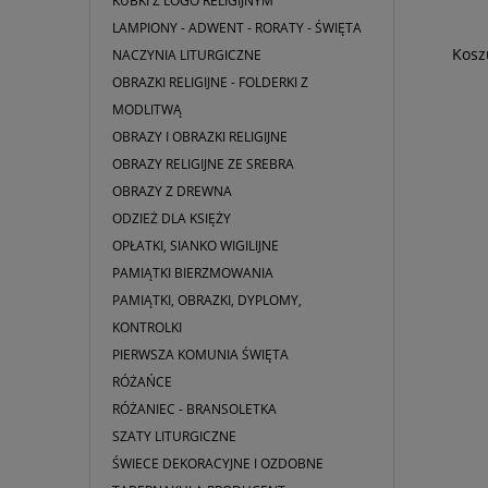
KUBKI Z LOGO RELIGIJNYM
LAMPIONY - ADWENT - RORATY - ŚWIĘTA
Kremowy ornat Maryjny
Kosz
NACZYNIA LITURGICZNE
OBRAZKI RELIGIJNE - FOLDERKI Z
MODLITWĄ
425,99 zł
OBRAZY I OBRAZKI RELIGIJNE
OBRAZY RELIGIJNE ZE SREBRA
DO KOSZYKA
OBRAZY Z DREWNA
ODZIEŻ DLA KSIĘŻY
OPŁATKI, SIANKO WIGILIJNE
PAMIĄTKI BIERZMOWANIA
PAMIĄTKI, OBRAZKI, DYPLOMY,
KONTROLKI
PIERWSZA KOMUNIA ŚWIĘTA
RÓŻAŃCE
RÓŻANIEC - BRANSOLETKA
SZATY LITURGICZNE
ŚWIECE DEKORACYJNE I OZDOBNE