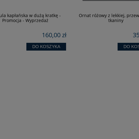
ula kapłańska w dużą kratkę -
Ornat różowy z lekkiej, prze
Promocja - Wyprzedaż
tkaniny
160,00 zł
35
DO KOSZYKA
DO KO