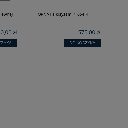
KOSZU
GR
wiewnej
ORNAT z krzyżami 1-054-4
0,00 zł
575,00 zł
SZYKA
DO KOSZYKA