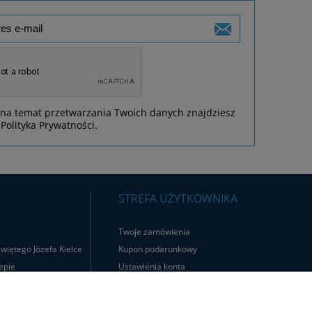
 na temat przetwarzania Twoich danych znajdziesz
Polityka Prywatności.
STREFA UŻYTKOWNIKA
Twoje zamówienia
więtego Józefa Kielce
Kupon podarunkowy
epie
Ustawienia konta
Logowanie
Rejestracja