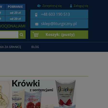
Zarejestruj się
Zaloguj się
EW
POBRANIE
ł
od 20 zł
+48 603 190 513
ł
od 20 zł
sklep@liturgiczny.pl
WOCJONALIAMI
Koszyk:
(pusty)
KA ZA GRANICĘ
BLOG