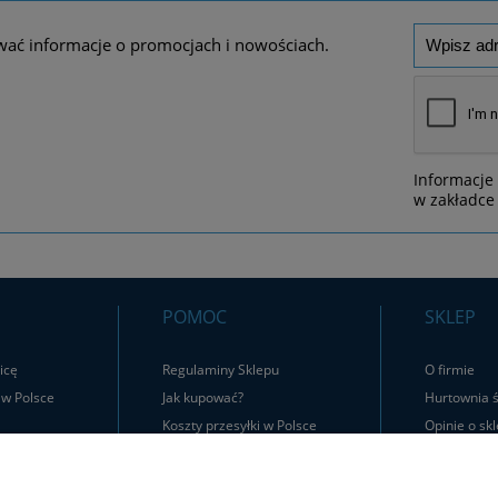
wać informacje o promocjach i nowościach.
Informacje
w zakładce 
POMOC
SKLEP
icę
Regulaminy Sklepu
O firmie
 w Polsce
Jak kupować?
Hurtownia ś
Koszty przesyłki w Polsce
Opinie o skl
Zwroty i Reklamacje
Kontakt
Jak zwrócić produkt?