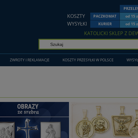
PRZEL
KOSZTY
PACZKOMAT
od 15 z
WYSYŁKI
KURIER
od 15 z
KATOLICKI SKLEP Z DE
ZWROTY I REKLAMACJE
KOSZTY PRZESYŁKI W POLSCE
WYSYŁ