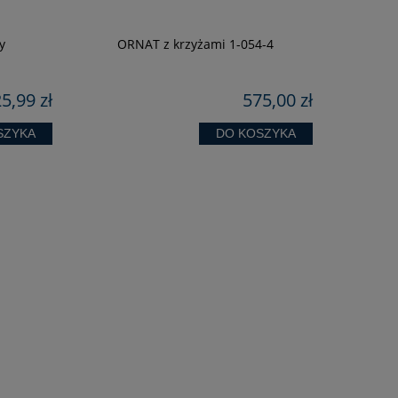
y
ORNAT z krzyżami 1-054-4
Koszula
P
5,99 zł
575,00 zł
SZYKA
DO KOSZYKA