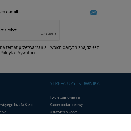
 na temat przetwarzania Twoich danych znajdziesz
Polityka Prywatności.
STREFA UŻYTKOWNIKA
Twoje zamówienia
więtego Józefa Kielce
Kupon podarunkowy
epie
Ustawienia konta
Logowanie
Rejestracja