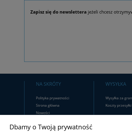
Zapisz się do newslettera
jeżeli chcesz otrzymy
NA SKRÓTY
WYSYŁKA
Polityka prywatności
Wysyłka za gran
Strona główna
Koszty przesyłki
Nowości
Promocje
Dbamy o Twoją prywatność