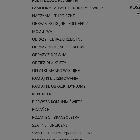
KUBKI Z LOGO RELIGIJNYM
KOS
LAMPIONY - ADWENT - RORATY - ŚWIĘTA
G
Ornat różowy z lekkiej, przewiewnej
NACZYNIA LITURGICZNE
tkaniny
OBRAZKI RELIGIJNE - FOLDERKI Z
MODLITWĄ
350,00 zł
OBRAZY I OBRAZKI RELIGIJNE
OBRAZY RELIGIJNE ZE SREBRA
DO KOSZYKA
OBRAZY Z DREWNA
ODZIEŻ DLA KSIĘŻY
OPŁATKI, SIANKO WIGILIJNE
PAMIĄTKI BIERZMOWANIA
PAMIĄTKI, OBRAZKI, DYPLOMY,
KONTROLKI
PIERWSZA KOMUNIA ŚWIĘTA
RÓŻAŃCE
RÓŻANIEC - BRANSOLETKA
SZATY LITURGICZNE
ŚWIECE DEKORACYJNE I OZDOBNE