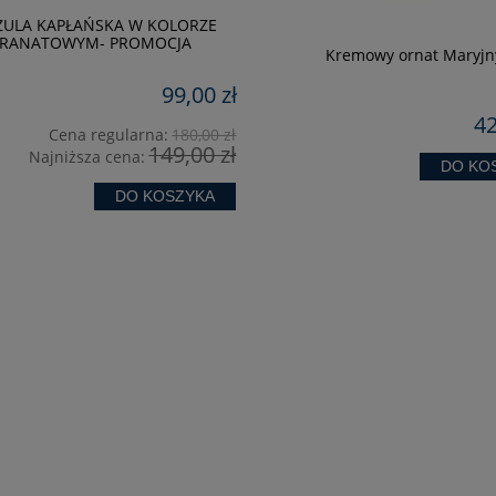
ZULA KAPŁAŃSKA W KOLORZE
RANATOWYM- PROMOCJA
Kremowy ornat Maryjn
99,00 zł
42
Cena regularna:
180,00 zł
149,00 zł
Najniższa cena:
DO KO
DO KOSZYKA