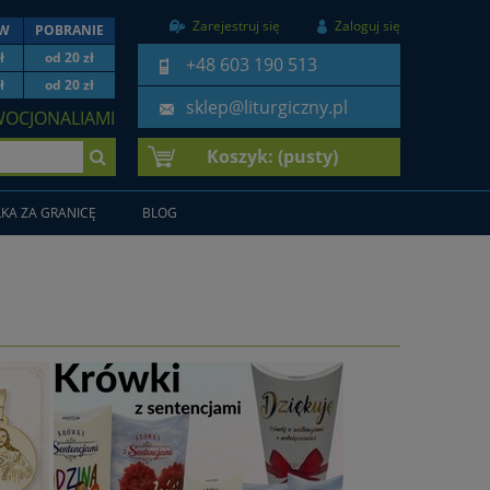
Zarejestruj się
Zaloguj się
EW
POBRANIE
ł
od 20 zł
+48 603 190 513
ł
od 20 zł
sklep@liturgiczny.pl
WOCJONALIAMI
Koszyk:
(pusty)
KA ZA GRANICĘ
BLOG