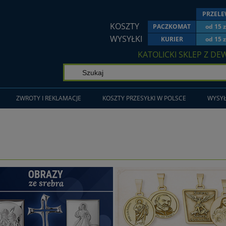
PRZEL
KOSZTY
PACZKOMAT
od 15 z
WYSYŁKI
KURIER
od 15 z
KATOLICKI SKLEP Z DE
ZWROTY I REKLAMACJE
KOSZTY PRZESYŁKI W POLSCE
WYSYŁ