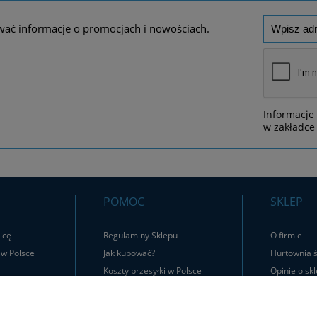
wać informacje o promocjach i nowościach.
Informacje
w zakładce 
POMOC
SKLEP
icę
Regulaminy Sklepu
O firmie
 w Polsce
Jak kupować?
Hurtownia ś
Koszty przesyłki w Polsce
Opinie o skl
Zwroty i Reklamacje
Kontakt
Jak zwrócić produkt?