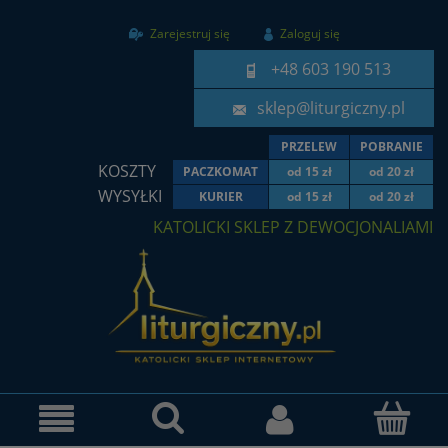
Zarejestruj się
Zaloguj się
+48 603 190 513
sklep@liturgiczny.pl
PRZELEW
POBRANIE
KOSZTY
PACZKOMAT
od 15 zł
od 20 zł
WYSYŁKI
KURIER
od 15 zł
od 20 zł
KATOLICKI SKLEP Z DEWOCJONALIAMI