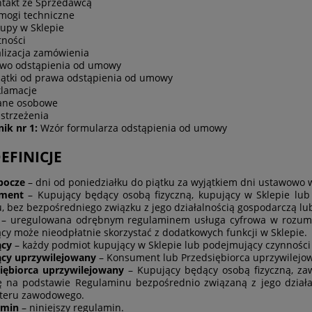
takt ze Sprzedawcą
ogi techniczne
upy w Sklepie
tności
lizacja zamówienia
wo odstąpienia od umowy
ątki od prawa odstąpienia od umowy
lamacje
ne osobowe
strzeżenia
nik nr 1:
Wzór formularza odstąpienia od umowy
DEFINICJE
bocze
– dni od poniedziałku do piątku za wyjątkiem dni ustawowo 
ment
– Kupujący będący osobą fizyczną, kupujący w Sklepie lub
, bez bezpośredniego związku z jego działalnością gospodarczą l
– uregulowana odrębnym regulaminem usługa cyfrowa w rozumie
cy może nieodpłatnie skorzystać z dodatkowych funkcji w Sklepie.
ący
– każdy podmiot kupujący w Sklepie lub podejmujący czynności
cy uprzywilejowany
– Konsument lub Przedsiębiorca uprzywilejo
iębiorca uprzywilejowany
– Kupujący będący osobą fizyczną, za
na podstawie Regulaminu bezpośrednio związaną z jego działaln
teru zawodowego.
amin
– niniejszy regulamin.