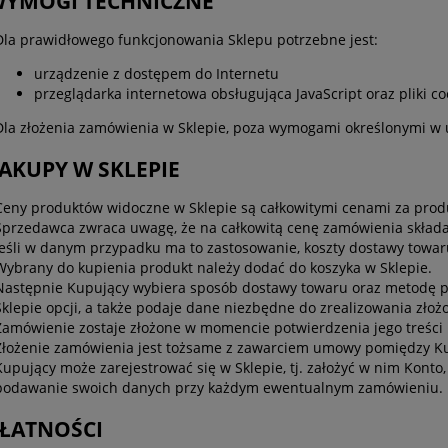
 WYMOGI TECHNICZNE
Dla prawidłowego funkcjonowania Sklepu potrzebne jest:
urządzenie z dostępem do Internetu
przeglądarka internetowa obsługująca JavaScript oraz pliki co
Dla złożenia zamówienia w Sklepie, poza wymogami określonymi w us
ZAKUPY W SKLEPIE
Ceny produktów widoczne w Sklepie są całkowitymi cenami za prod
Sprzedawca zwraca uwagę, że na całkowitą cenę zamówienia składaj
jeśli w danym przypadku ma to zastosowanie, koszty dostawy towar
Wybrany do kupienia produkt należy dodać do koszyka w Sklepie.
Następnie Kupujący wybiera sposób dostawy towaru oraz metodę p
Sklepie opcji, a także podaje dane niezbędne do zrealizowania zło
Zamówienie zostaje złożone w momencie potwierdzenia jego treści
Złożenie zamówienia jest tożsame z zawarciem umowy pomiędzy K
Kupujący może zarejestrować się w Sklepie, tj. założyć w nim Konto
podawanie swoich danych przy każdym ewentualnym zamówieniu.
PŁATNOŚCI