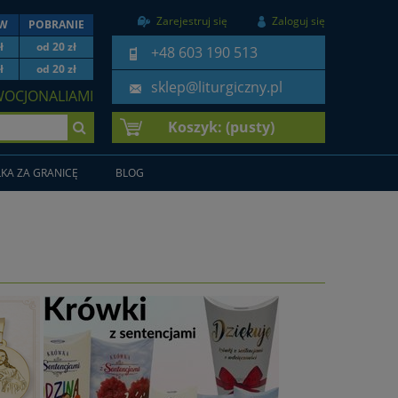
Zarejestruj się
Zaloguj się
EW
POBRANIE
ł
od 20 zł
+48 603 190 513
ł
od 20 zł
sklep@liturgiczny.pl
WOCJONALIAMI
Koszyk:
(pusty)
KA ZA GRANICĘ
BLOG