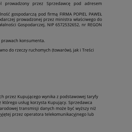
ny.pl prowadzony przez Sprzedawcę pod adresem
alność gospodarczą pod firmą FIRMA POPIEL PAWEŁ
podarczej prowadzonej przez ministra właściwego do
iałalności Gospodarczej, NIP 6572532652, nr REGON
 o prawach konsumenta.
o do rzeczy ruchomych (towarów), jak i Treści
ch przez Kupującego wynika z podstawowej taryfy
z którego usług korzysta Kupujący. Sprzedawca
arodowej transmisji danych może być wyższy niż
rzyjętej przez operatora telekomunikacyjnego lub