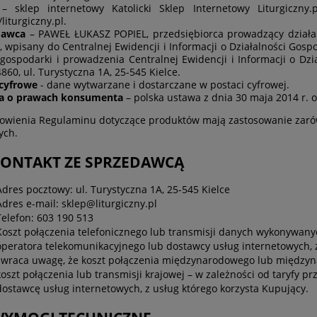
 sklep internetowy Katolicki Sklep Internetowy Liturgicz
/liturgiczny.pl.
dawca
– PAWEŁ ŁUKASZ POPIEL, przedsiębiorca prowadzący dział
, wpisany do Centralnej Ewidencji i Informacji o Działalności Gos
gospodarki i prowadzenia Centralnej Ewidencji i Informacji o Dz
860, ul. Turystyczna 1A, 25-545 Kielce.
 cyfrowe
- dane wytwarzane i dostarczane w postaci cyfrowej.
a o prawach konsumenta
– polska ustawa z dnia 30 maja 2014 r.
owienia Regulaminu dotyczące produktów mają zastosowanie zarówn
ych.
 KONTAKT ZE SPRZEDAWCĄ
Adres pocztowy: ul. Turystyczna 1A, 25-545 Kielce
Adres e-mail: sklep@liturgiczny.pl
Telefon: 603 190 513
Koszt połączenia telefonicznego lub transmisji danych wykonywany
operatora telekomunikacyjnego lub dostawcy usług internetowych, 
zwraca uwagę, że koszt połączenia międzynarodowego lub międzyn
koszt połączenia lub transmisji krajowej – w zależności od taryfy p
dostawcę usług internetowych, z usług którego korzysta Kupujący.