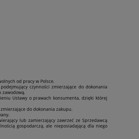
wolnych od pracy w Polsce.
 podejmujący czynności zmierzające do dokonania
ub zawodową.
niu Ustawy o prawach konsumenta, dzięki której
 zmierzające do dokonania zakupu.
wany.
wierający lub zamierzający zawrzeć ze Sprzedawcą
ością gospodarczą, ale nieposiadającą dla niego