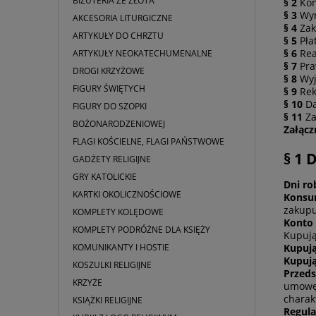
BIŻUTERIA ZE ZŁOTA
§ 2
Kon
§ 3
Wym
AKCESORIA LITURGICZNE
§ 4
Zak
ARTYKUŁY DO CHRZTU
§ 5
Pła
§ 6
Rea
ARTYKUŁY NEOKATECHUMENALNE
§ 7
Pra
DROGI KRZYŻOWE
§ 8
Wyj
FIGURY ŚWIĘTYCH
§ 9
Rek
§ 10
Da
FIGURY DO SZOPKI
§ 11
Za
BOŻONARODZENIOWEJ
Załącz
FLAGI KOŚCIELNE, FLAGI PAŃSTWOWE
§ 1 
GADŻETY RELIGIJNE
GRY KATOLICKIE
Dni ro
KARTKI OKOLICZNOŚCIOWE
Konsu
zakupu
KOMPLETY KOLĘDOWE
Konto
KOMPLETY PODRÓŻNE DLA KSIĘŻY
Kupują
KOMUNIKANTY I HOSTIE
Kupuj
Kupują
KOSZULKI RELIGIJNE
Przeds
KRZYŻE
umowę 
charak
KSIĄŻKI RELIGIJNE
Regul