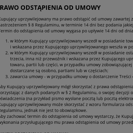
 PRAWO ODSTĄPIENIA OD UMOWY
Kupujący uprzywilejowany ma prawo odstąpić od umowy zawartej z
zastrzeżeniem § 8 Regulaminu, w terminie 14 dni bez podania jakie
Termin do odstąpienia od umowy wygasa po upływie 14 dni od dnia
w którym Kupujący uprzywilejowany wszedł w posiadanie towa
i wskazana przez Kupującego uprzywilejowanego weszła w po
w którym Kupujący uprzywilejowany wszedł w posiadanie ostat
trzecia, inna niż przewoźnik i wskazana przez Kupującego up
towaru, partii lub części, w przypadku umowy zobowiązującej 
dostarczane są osobno, partiami lub w częściach;
zawarcia umowy - w przypadku umowy o dostarczenie Treści 
Aby Kupujący uprzywilejowany mógł skorzystać z prawa odstąpie
korzystając z danych podanych w § 2 Regulaminu, o swojej decyzj
oświadczenia (na przykład pismo wysłane pocztą lub pocztą elektro
Kupujący uprzywilejowany może skorzystać z wzoru formularza od
Regulaminu, jednak nie jest to obowiązkowe.
Aby zachować termin do odstąpienia od umowy wystarczy, że Kupuj
wykonania przysługującego mu prawa odstąpienia od umowy przed