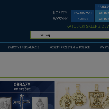
PRZEL
KOSZTY
PACZKOMAT
od 15 z
WYSYŁKI
KURIER
od 15 z
KATOLICKI SKLEP Z DE
ZWROTY I REKLAMACJE
KOSZTY PRZESYŁKI W POLSCE
WYSYŁ