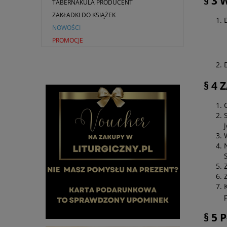
§ 3
TABERNAKULA PRODUCENT
ZAKŁADKI DO KSIĄŻEK
NOWOŚCI
PROMOCJE
§ 4 
§ 5 