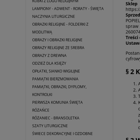
KUBKI Z LOGO RELIGIJNYM
Sklep
–
LAMPIONY - ADWENT - RORATY - ŚWIĘTA
https:/
Sprze
NACZYNIA LITURGICZNE
POPIEL
OBRAZKI RELIGIJNE - FOLDERKI Z
spraw 
260074
MODLITWĄ
Treści
OBRAZY I OBRAZKI RELIGIJNE
Ustaw
OBRAZY RELIGIJNE ZE SREBRA
Postan
OBRAZY Z DREWNA
cyfrow
ODZIEŻ DLA KSIĘŻY
§ 2
OPŁATKI, SIANKO WIGILIJNE
PAMIĄTKI BIERZMOWANIA
PAMIĄTKI, OBRAZKI, DYPLOMY,
KONTROLKI
PIERWSZA KOMUNIA ŚWIĘTA
RÓŻAŃCE
RÓŻANIEC - BRANSOLETKA
SZATY LITURGICZNE
ŚWIECE DEKORACYJNE I OZDOBNE