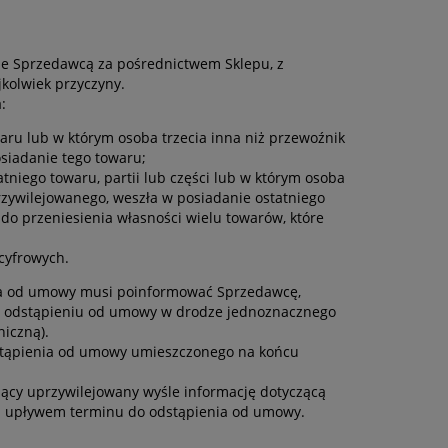
e Sprzedawcą za pośrednictwem Sklepu, z
jkolwiek przyczyny.
:
ru lub w którym osoba trzecia inna niż przewoźnik
siadanie tego towaru;
niego towaru, partii lub części lub w którym osoba
rzywilejowanego, weszła w posiadanie ostatniego
do przeniesienia własności wielu towarów, które
cyfrowych.
nia od umowy musi poinformować Sprzedawcę,
i o odstąpieniu od umowy w drodze jednoznacznego
niczną).
stąpienia od umowy umieszczonego na końcu
ący uprzywilejowany wyśle informację dotyczącą
 upływem terminu do odstąpienia od umowy.