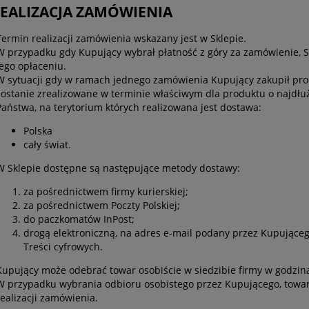
 REALIZACJA ZAMÓWIENIA
Termin realizacji zamówienia wskazany jest w Sklepie.
W przypadku gdy Kupujący wybrał płatność z góry za zamówienie, S
jego opłaceniu.
W sytuacji gdy w ramach jednego zamówienia Kupujący zakupił prod
zostanie zrealizowane w terminie właściwym dla produktu o najdłuż
Państwa, na terytorium których realizowana jest dostawa:
Polska
cały świat.
W Sklepie dostępne są następujące metody dostawy:
za pośrednictwem firmy kurierskiej;
za pośrednictwem Poczty Polskiej;
do paczkomatów InPost;
drogą elektroniczną, na adres e-mail podany przez Kupujące
Treści cyfrowych.
Kupujący może odebrać towar osobiście w siedzibie firmy w godzina
W przypadku wybrania odbioru osobistego przez Kupującego, towa
realizacji zamówienia.