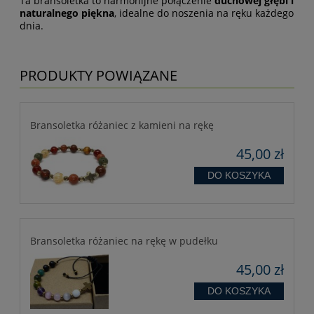
Ta bransoletka to harmonijne połączenie
duchowej głębi i
naturalnego piękna
, idealne do noszenia na ręku każdego
dnia.
PRODUKTY POWIĄZANE
Bransoletka różaniec z kamieni na rękę
45,00 zł
DO KOSZYKA
Bransoletka różaniec na rękę w pudełku
45,00 zł
DO KOSZYKA