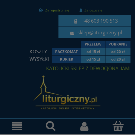
Zarejestruj się
Zaloguj się
+48 603 190 513
sklep@liturgiczny.pl
PRZELEW
POBRANIE
KOSZTY
PACZKOMAT
od 15 zł
od 20 zł
WYSYŁKI
KURIER
od 15 zł
od 20 zł
KATOLICKI SKLEP Z DEWOCJONALIAMI