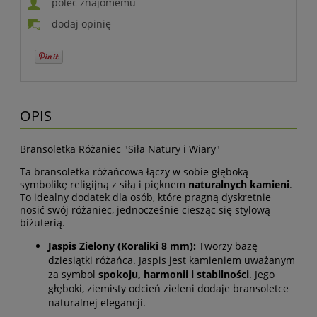
poleć znajomemu
dodaj opinię
OPIS
Bransoletka Różaniec "Siła Natury i Wiary"
Ta bransoletka różańcowa łączy w sobie głęboką
symbolikę religijną z siłą i pięknem
naturalnych kamieni
.
To idealny dodatek dla osób, które pragną dyskretnie
nosić swój różaniec, jednocześnie ciesząc się stylową
biżuterią.
Jaspis Zielony (Koraliki 8 mm):
Tworzy bazę
dziesiątki różańca. Jaspis jest kamieniem uważanym
za symbol
spokoju, harmonii i stabilności
. Jego
głęboki, ziemisty odcień zieleni dodaje bransoletce
naturalnej elegancji.