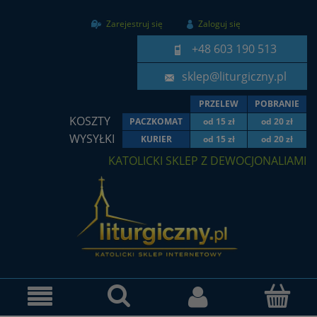
Zarejestruj się
Zaloguj się
+48 603 190 513
sklep@liturgiczny.pl
PRZELEW
POBRANIE
KOSZTY
PACZKOMAT
od 15 zł
od 20 zł
WYSYŁKI
KURIER
od 15 zł
od 20 zł
KATOLICKI SKLEP Z DEWOCJONALIAMI