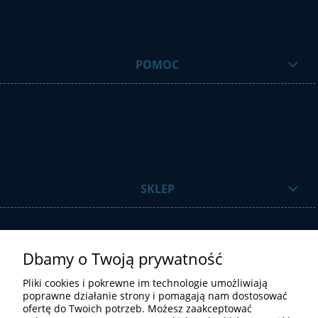
POMOC
SKLEP
Dbamy o Twoją prywatność
Pliki cookies i pokrewne im technologie umożliwiają
poprawne działanie strony i pomagają nam dostosować
ofertę do Twoich potrzeb. Możesz zaakceptować
STREFA UŻYTKOWNIKA