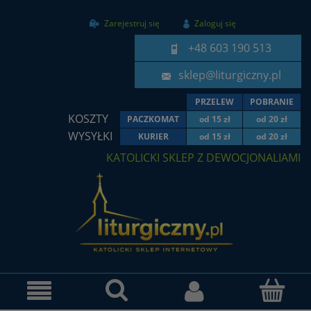
Zarejestruj się
Zaloguj się
+48 603 190 513
sklep@liturgiczny.pl
PRZELEW
POBRANIE
KOSZTY
PACZKOMAT
od 15 zł
od 20 zł
WYSYŁKI
KURIER
od 15 zł
od 20 zł
KATOLICKI SKLEP Z DEWOCJONALIAMI