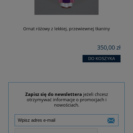
-
Ornat różowy z lekkiej, przewiewnej tkaniny
zł
350,00 zł
 zł
zł
DO KOSZYKA
Zapisz się do newslettera
jeżeli chcesz
otrzymywać informacje o promocjach i
nowościach.