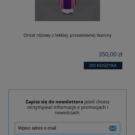
-
Ornat różowy z lekkiej, przewiewnej tkaniny
zł
350,00 zł
 zł
zł
DO KOSZYKA
Zapisz się do newslettera
jeżeli chcesz
otrzymywać informacje o promocjach i
nowościach.