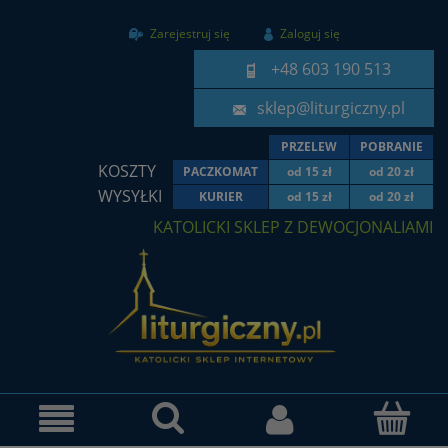
Zarejestruj się
Zaloguj się
+48 603 190 513
sklep@liturgiczny.pl
PRZELEW
POBRANIE
KOSZTY
PACZKOMAT
od 15 zł
od 20 zł
WYSYŁKI
KURIER
od 15 zł
od 20 zł
KATOLICKI SKLEP Z DEWOCJONALIAMI