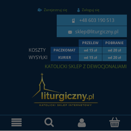
Zarejestruj się
Zaloguj się
+48 603 190 513
sklep@liturgiczny.pl
PRZELEW
POBRANIE
KOSZTY
PACZKOMAT
od 15 zł
od 20 zł
WYSYŁKI
KURIER
od 15 zł
od 20 zł
KATOLICKI SKLEP Z DEWOCJONALIAMI