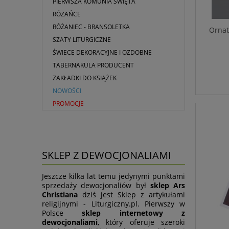
PIERWSZA KOMUNIA ŚWIĘTA
RÓŻAŃCE
RÓŻANIEC - BRANSOLETKA
Ornat
SZATY LITURGICZNE
ŚWIECE DEKORACYJNE I OZDOBNE
TABERNAKULA PRODUCENT
ZAKŁADKI DO KSIĄŻEK
NOWOŚCI
PROMOCJE
SKLEP Z DEWOCJONALIAMI
Jeszcze kilka lat temu jedynymi punktami
sprzedaży dewocjonaliów był
sklep Ars
Christiana
dziś jest Sklep z artykułami
religijnymi - Liturgiczny.pl. Pierwszy w
Polsce
sklep internetowy z
dewocjonaliami
, który oferuje szeroki