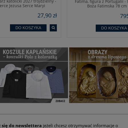
rz katolicki 2027 trójdzielny -
Fatima, figura z Portugalii -
erce Jezusa Serce Maryi
Boża Fatimska 78 cm
27,90 zł
795
DO KOSZYKA
DO KOSZYKA
z się do newslettera
jeżeli chcesz otrzymywać informacje o