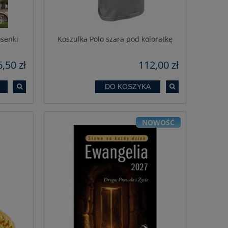
osenki
Koszulka Polo szara pod koloratkę
6,50 zł
112,00 zł
DO KOSZYKA
NOWOŚĆ