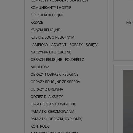
KOMPLETY PODRÓŻNE DLA KSIĘŻY
KOMUNIKANTY I HOSTIE
KOSZULKI RELIGIJNE
Mod
KRZYŻE
KSIĄŻKI RELIGIJNE
KUBKI Z LOGO RELIGIJNYM
LAMPIONY - ADWENT - RORATY - ŚWIĘTA
NACZYNIA LITURGICZNE
OBRAZKI RELIGIJNE - FOLDERKI Z
MODLITWĄ
OBRAZY I OBRAZKI RELIGIJNE
OBRAZY RELIGIJNE ZE SREBRA
OBRAZY Z DREWNA
ODZIEŻ DLA KSIĘŻY
OPŁATKI, SIANKO WIGILIJNE
PAMIĄTKI BIERZMOWANIA
PAMIĄTKI, OBRAZKI, DYPLOMY,
KONTROLKI