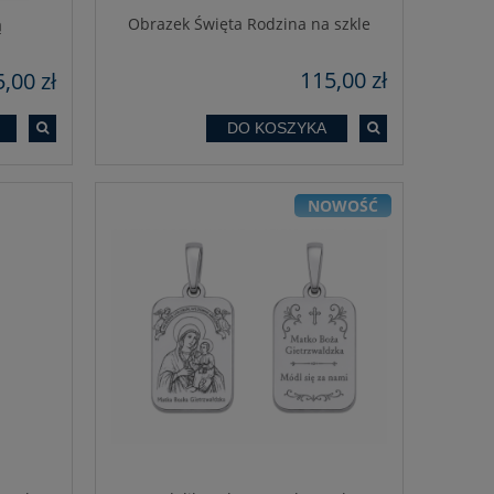
Obrazek Święta Rodzina na szkle
ą
115,00 zł
,00 zł
DO KOSZYKA
Kalendarz ścienny 2027 - Madonny
Kalendarz ścien
NOWOŚĆ
zł
25,95 zł
DO KOSZYKA