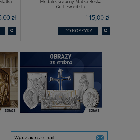
 Matka
Medalik srebrny Matka Boska
Gietrzwałdzka
,00 zł
115,00 zł
DO KOSZYKA