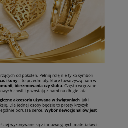
rzących od pokoleń. Pełnią rolę nie tylko symboli
ce, ikony
– to przedmioty, które towarzyszą nam w
komunii, bierzmowania czy ślubu
. Często wręczane
ych chwil i pozostają z nami na długie lata.
rgiczne akcesoria używane w świątyniach
, jak i
eksję. Dla jednej osoby będzie to prosty krzyżyk
czególnie porusza serce.
Wybór dewocjonaliów jest
ęściej wykonywane są z innowacyjnych materiałów i