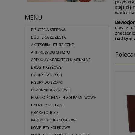
przybiera
stają się 
wartościa
MENU
Dewocjon
chwilę re
BIŻUTERIA SREBRNA
znaczenie
BIŻUTERIA ZE ZŁOTA
nad tym z
AKCESORIA LITURGICZNE
ARTYKUŁY DO CHRZTU
Poleca
ARTYKUŁY NEOKATECHUMENALNE
DROGI KRZYŻOWE
FIGURY ŚWIĘTYCH
FIGURY DO SZOPKI
BOŻONARODZENIOWEJ
FLAGI KOŚCIELNE, FLAGI PAŃSTWOWE
GADŻETY RELIGIJNE
GRY KATOLICKIE
KARTKI OKOLICZNOŚCIOWE
KOMPLETY KOLĘDOWE