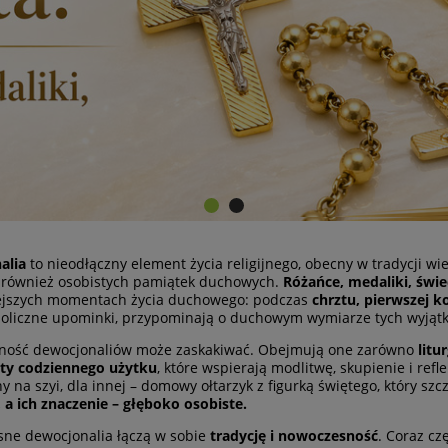
alia
to nieodłączny element życia religijnego, obecny w tradycji wie
e również osobistych pamiątek duchowych.
Różańce, medaliki, świe
ejszych momentach życia duchowego: podczas
chrztu, pierwszej 
oliczne upominki, przypominają o duchowym wymiarze tych wyjątkow
ność dewocjonaliów może zaskakiwać. Obejmują one zarówno
litu
ty codziennego użytku
, które wspierają modlitwę, skupienie i refl
y na szyi, dla innej – domowy ołtarzyk z figurką świętego, który sz
a ich znaczenie – głęboko osobiste.
ne dewocjonalia łączą w sobie
tradycję i nowoczesność
. Coraz cz