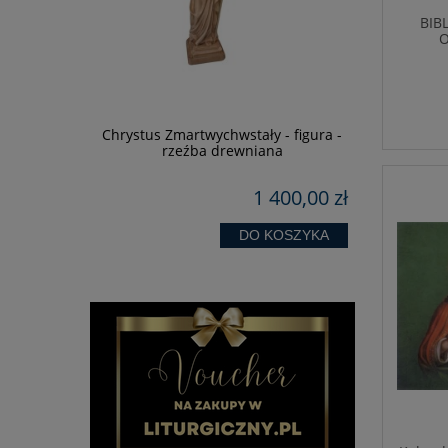
BIB
O
PA
k - Wiara
Chrystus Zmartwychwstały - figura -
Święta R
rzeźba drewniana
24,90 zł
1 400,00 zł
OSZYKA
DO KOSZYKA