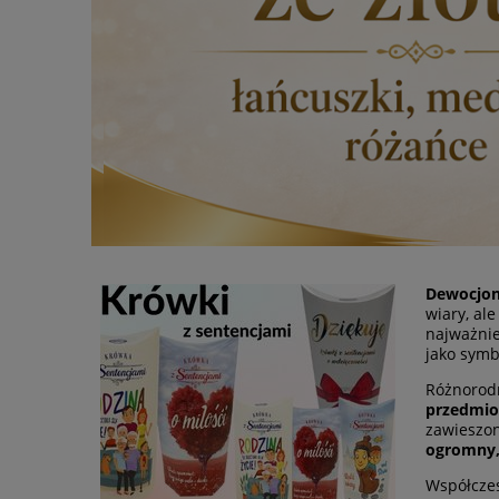
Dewocjon
wiary, al
najważni
jako symb
Różnorod
przedmio
zawieszon
ogromny, 
Współczes