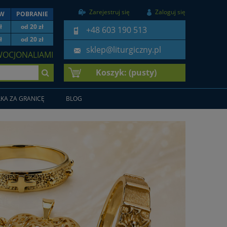
Zarejestruj się
Zaloguj się
EW
POBRANIE
ł
od 20 zł
+48 603 190 513
ł
od 20 zł
sklep@liturgiczny.pl
WOCJONALIAMI
Koszyk:
(pusty)
KA ZA GRANICĘ
BLOG