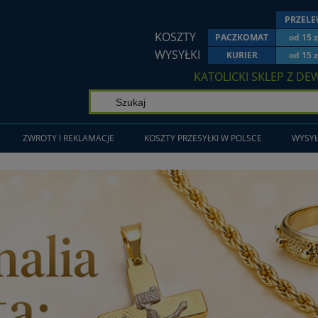
PRZEL
KOSZTY
PACZKOMAT
od 15 z
WYSYŁKI
KURIER
od 15 z
KATOLICKI SKLEP Z DE
ZWROTY I REKLAMACJE
KOSZTY PRZESYŁKI W POLSCE
WYSYŁ