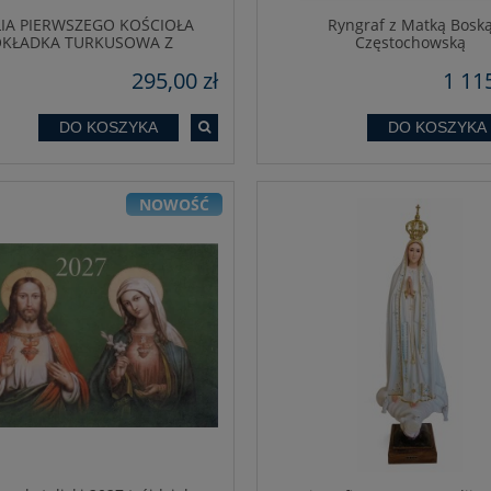
LIA PIERWSZEGO KOŚCIOŁA
Ryngraf z Matką Bosk
KŁADKA TURKUSOWA Z
Częstochowską
GINATORAMI I SUWAKIEM
295,00 zł
1 115
DO KOSZYKA
DO KOSZYKA
ita 28 cm - rzeźba figura
Kalendarz - Uniwersalny
drewniana
NOWOŚĆ
980,00 zł
29,95 
DO KOSZYKA
DO KOSZYKA