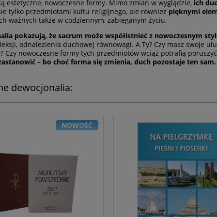
ją estetyczne, nowoczesne formy. Mimo zmian w wyglądzie,
ich du
nie tylko przedmiotami kultu religijnego, ale również
pięknymi elem
ch ważnych także w codziennym, zabieganym życiu.
alia pokazują, że sacrum może współistnieć z nowoczesnym styl
fleksji, odnalezienia duchowej równowagi. A Ty? Czy masz swoje ulu
? Czy nowoczesne formy tych przedmiotów wciąż potrafią poruszyć
astanowić – bo choć forma się zmienia, duch pozostaje ten sam.
ne dewocjonalia:
NOWOŚĆ