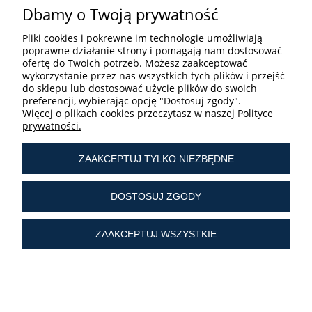
Dbamy o Twoją prywatność
Pliki cookies i pokrewne im technologie umożliwiają
poprawne działanie strony i pomagają nam dostosować
ofertę do Twoich potrzeb. Możesz zaakceptować
STREFA UŻYTKOWNIKA
wykorzystanie przez nas wszystkich tych plików i przejść
do sklepu lub dostosować użycie plików do swoich
preferencji, wybierając opcję "Dostosuj zgody".
Więcej o plikach cookies przeczytasz w naszej Polityce
prywatności.
ZAAKCEPTUJ TYLKO NIEZBĘDNE
tel.:
+ 48 603 190 513
tel.:
+ 48 41 361 25 21
DOSTOSUJ ZGODY
e-mail:
sklep@liturgiczny.pl
ZAAKCEPTUJ WSZYSTKIE
© Liturgiczny.pl Wszelkie prawa zastrzeżone.
Liturgiczny.pl - Katolicki Sklep Internetowy oferuje
dewocjonalia
od 2006 roku.
Najstarszy
internetowy sklep z dewocjonaliami
w Polsce.
POKAŻ PEŁNĄ WERSJĘ STRONY
Sklep internetowy Shoper Premium