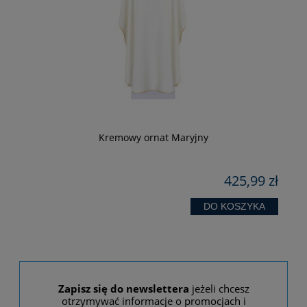
-
Kremowy ornat Maryjny
zł
425,99 zł
 zł
zł
DO KOSZYKA
Zapisz się do newslettera
jeżeli chcesz
otrzymywać informacje o promocjach i