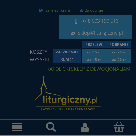
Zarejestruj się
Zaloguj się
+48 603 190 513
sklep@liturgiczny.pl
PRZELEW
POBRANIE
KOSZTY
PACZKOMAT
od 15 zł
od 20 zł
WYSYŁKI
KURIER
od 15 zł
od 20 zł
KATOLICKI SKLEP Z DEWOCJONALIAMI