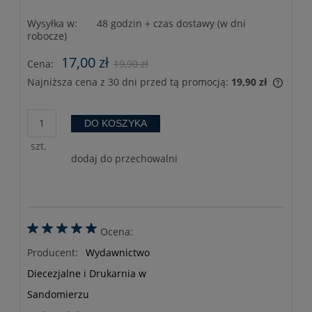
Wysyłka w:
48 godzin + czas dostawy (w dni
robocze)
17,00 zł
Cena:
19,90 zł
Najniższa cena z 30 dni przed tą promocją:
19,90 zł
Jeżeli
30 dni
momen
DO KOSZYKA
sprze
szt.
dodaj do przechowalni
Ocena:
Producent:
Wydawnictwo
Diecezjalne i Drukarnia w
Sandomierzu