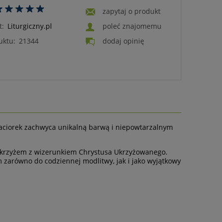
zapytaj o produkt
t:
Liturgiczny.pl
poleć znajomemu
uktu:
21344
dodaj opinię
paciorek zachwyca unikalną barwą i niepowtarzalnym
t krzyżem z wizerunkiem Chrystusa Ukrzyżowanego.
 zarówno do codziennej modlitwy, jak i jako wyjątkowy