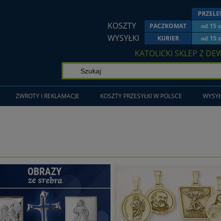
PRZEL
KOSZTY
PACZKOMAT
od 15 z
WYSYŁKI
KURIER
od 15 z
KATOLICKI SKLEP Z DE
ZWROTY I REKLAMACJE
KOSZTY PRZESYŁKI W POLSCE
WYSYŁ