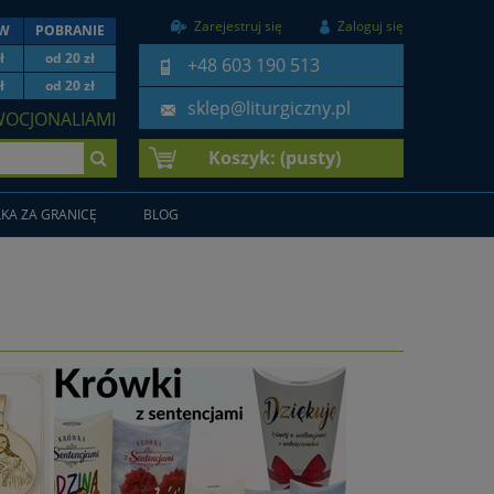
Zarejestruj się
Zaloguj się
EW
POBRANIE
ł
od 20 zł
+48 603 190 513
ł
od 20 zł
sklep@liturgiczny.pl
WOCJONALIAMI
Koszyk:
(pusty)
KA ZA GRANICĘ
BLOG