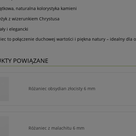
ątkowa, naturalna kolorystyka kamieni
yżyk z wizerunkiem Chrystusa
ały i elegancki
iec to połączenie duchowej wartości i piękna natury – idealny dl
KTY POWIĄZANE
Różaniec obsydian złocisty 6 mm
Różaniec z malachitu 6 mm