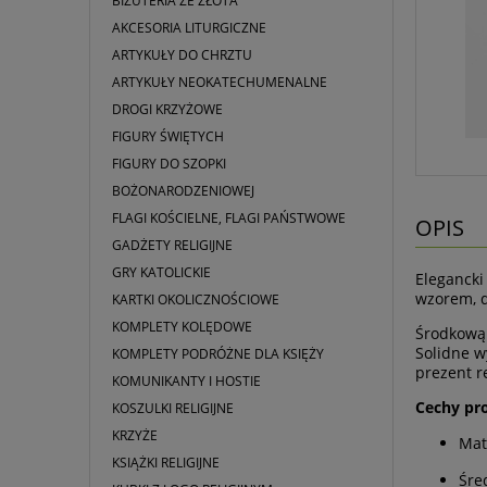
BIŻUTERIA ZE ZŁOTA
AKCESORIA LITURGICZNE
ARTYKUŁY DO CHRZTU
ARTYKUŁY NEOKATECHUMENALNE
DROGI KRZYŻOWE
FIGURY ŚWIĘTYCH
FIGURY DO SZOPKI
BOŻONARODZENIOWEJ
FLAGI KOŚCIELNE, FLAGI PAŃSTWOWE
OPIS
GADŻETY RELIGIJNE
GRY KATOLICKIE
Elegancki
wzorem, d
KARTKI OKOLICZNOŚCIOWE
KOMPLETY KOLĘDOWE
Środkową 
Solidne w
KOMPLETY PODRÓŻNE DLA KSIĘŻY
prezent re
KOMUNIKANTY I HOSTIE
Cechy pr
KOSZULKI RELIGIJNE
KRZYŻE
Mat
KSIĄŻKI RELIGIJNE
Śre