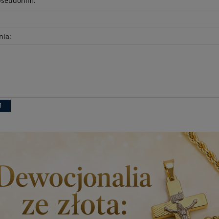
pseudonim:
nia:
J