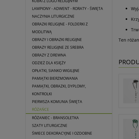
KUBKI Z LOGO RELIGIJNYM
Wyj
LAMPIONY - ADWENT - RORATY - ŚWIĘTA
NACZYNIA LITURGICZNE
Krz
OBRAZKI RELIGIJNE - FOLDERKI Z
Trw
MODLITWĄ
OBRAZY I OBRAZKI RELIGIJNE
Ten różan
OBRAZY RELIGIJNE ZE SREBRA
OBRAZY Z DREWNA
PRODU
ODZIEŻ DLA KSIĘŻY
OPŁATKI, SIANKO WIGILIJNE
PAMIĄTKI BIERZMOWANIA
PAMIĄTKI, OBRAZKI, DYPLOMY,
KONTROLKI
PIERWSZA KOMUNIA ŚWIĘTA
RÓŻAŃCE
RÓŻANIEC - BRANSOLETKA
SZATY LITURGICZNE
ŚWIECE DEKORACYJNE I OZDOBNE