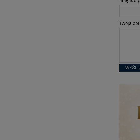
Imię lub 
Twoja opi
WYŚLI