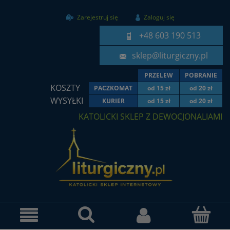
Zarejestruj się
Zaloguj się
+48 603 190 513
sklep@liturgiczny.pl
PRZELEW
POBRANIE
KOSZTY
PACZKOMAT
od 15 zł
od 20 zł
WYSYŁKI
KURIER
od 15 zł
od 20 zł
KATOLICKI SKLEP Z DEWOCJONALIAMI