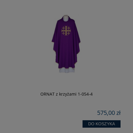
ORNAT z krzyżami 1-054-4
zł
575,00 zł
DO KOSZYKA