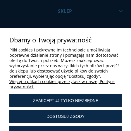
SKLEP
Dbamy o Twoją prywatność
Pliki cookies i pokrewne im technologie umożliwiają
poprawne działanie strony i pomagają nam dostosować
ofertę do Twoich potrzeb. Możesz zaakceptować
STREFA UŻYTKOWNIKA
wykorzystanie przez nas wszystkich tych plików i przejść
do sklepu lub dostosować użycie plików do swoich
preferencji, wybierając opcję "Dostosuj zgody".
Więcej o plikach cookies przeczytasz w naszej Polityce
prywatności.
ZAAKCEPTUJ TYLKO NIEZBĘDNE
tel.:
+ 48 603 190 513
tel.:
+ 48 41 361 25 21
DOSTOSUJ ZGODY
e-mail:
sklep@liturgiczny.pl