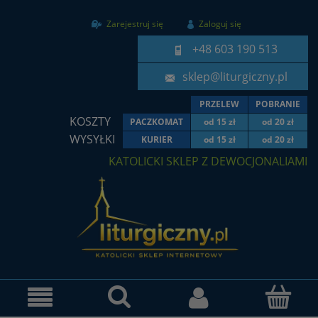
Zarejestruj się
Zaloguj się
+48 603 190 513
sklep@liturgiczny.pl
PRZELEW
POBRANIE
KOSZTY
PACZKOMAT
od 15 zł
od 20 zł
WYSYŁKI
KURIER
od 15 zł
od 20 zł
KATOLICKI SKLEP Z DEWOCJONALIAMI