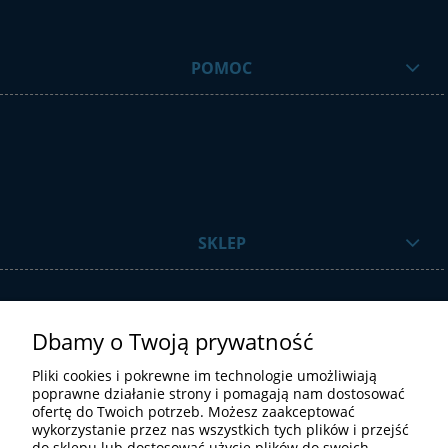
POMOC
SKLEP
Dbamy o Twoją prywatność
Pliki cookies i pokrewne im technologie umożliwiają
poprawne działanie strony i pomagają nam dostosować
ofertę do Twoich potrzeb. Możesz zaakceptować
STREFA UŻYTKOWNIKA
wykorzystanie przez nas wszystkich tych plików i przejść
do sklepu lub dostosować użycie plików do swoich