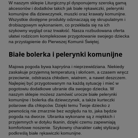
W naszym sklepie Liturgiczny.pl dysponujemy szeroką gamą
akcesoriów i dodatków takich jak białe rękawiczki, pelerynki
komunijne dla dziewczynek, muszki oraz krawaty komunijne.
Wszystkie dostępne produkty odznaczają się skrupulatnym i
drobiazgowym wykonaniem, co przekłada się na ich
szykowny wygląd oraz trwałość. Nasza rozbudowana oferta
ułatwi rodzicom kompleksowe przygotowanie swojego dziecka
na przystąpienie do Pierwszej Komunii Świętej.
Białe bolerka i pelerynki komunijne
Majowa pogoda bywa kapryśna i nieprzewidziana. Niekiedy
zaskakuje przyjemną temperaturą i słońcem, a czasem wręcz
przeciwnie, odstrasza chłodem, wiatrem, a nawet deszczem.
Najlepiej być przygotowanym na każdą sytuację i mieć w
pogotowiu dodatkowe ubranie dla swojego dziecka. W
naszym sklepie możesz zamówić urocze białe pelerynki
komunijne i bolerka dla dziewczynek, a także kurteczki
polarowe dla chłopców. Dzięki temu Twoje dziecko z
pewnością nie zmarznie bez względu na to, jaka będzie
pogoda na dworze. Ubranka wykonane są z miękkich i
przyjemnych w dotyku tkanin, dzięki czemu zapewniają
komfortowe noszenie. Szykowny charakter całej stylizacji
podkreślą białe rękawiczki komunijne.