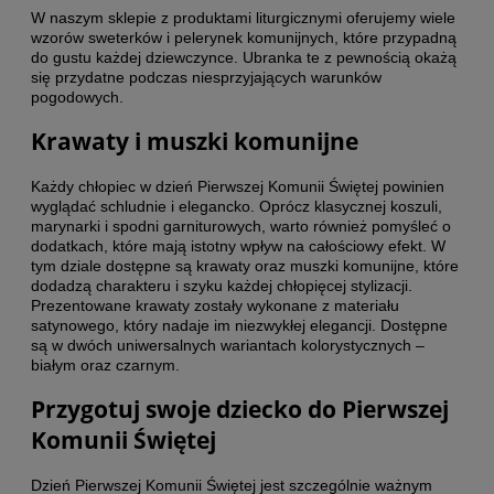
W naszym sklepie z produktami liturgicznymi oferujemy wiele
wzorów sweterków i pelerynek komunijnych, które przypadną
do gustu każdej dziewczynce. Ubranka te z pewnością okażą
się przydatne podczas niesprzyjających warunków
pogodowych.
Krawaty i muszki komunijne
Każdy chłopiec w dzień Pierwszej Komunii Świętej powinien
wyglądać schludnie i elegancko. Oprócz klasycznej koszuli,
marynarki i spodni garniturowych, warto również pomyśleć o
dodatkach, które mają istotny wpływ na całościowy efekt. W
tym dziale dostępne są krawaty oraz muszki komunijne, które
dodadzą charakteru i szyku każdej chłopięcej stylizacji.
Prezentowane krawaty zostały wykonane z materiału
satynowego, który nadaje im niezwykłej elegancji. Dostępne
są w dwóch uniwersalnych wariantach kolorystycznych –
białym oraz czarnym.
Przygotuj swoje dziecko do Pierwszej
Komunii Świętej
Dzień Pierwszej Komunii Świętej jest szczególnie ważnym