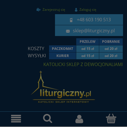
Zarejestruj się
Zaloguj się
+48 603 190 513
sklep@liturgiczny.pl
PRZELEW
POBRANIE
KOSZTY
PACZKOMAT
od 15 zł
od 20 zł
WYSYŁKI
KURIER
od 15 zł
od 20 zł
KATOLICKI SKLEP Z DEWOCJONALIAMI