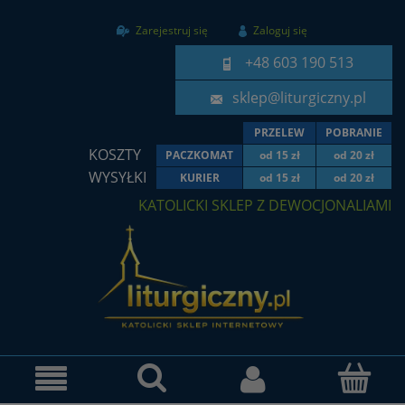
Zarejestruj się
Zaloguj się
+48 603 190 513
sklep@liturgiczny.pl
PRZELEW
POBRANIE
KOSZTY
PACZKOMAT
od 15 zł
od 20 zł
WYSYŁKI
KURIER
od 15 zł
od 20 zł
KATOLICKI SKLEP Z DEWOCJONALIAMI