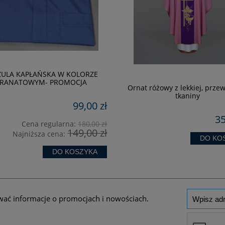
ZULA KAPŁAŃSKA W KOLORZE
RANATOWYM- PROMOCJA
Ornat różowy z lekkiej, prze
tkaniny
99,00 zł
35
Cena regularna:
180,00 zł
149,00 zł
Najniższa cena:
DO KO
DO KOSZYKA
wać informacje o promocjach i nowościach.