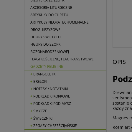
BIŻUTERIA ZE ZŁOTA
AKCESORIA LITURGICZNE
ARTYKUŁY DO CHRZTU
ARTYKUŁY NEOKATECHUMENALNE
DROGI KRZYŻOWE
FIGURY ŚWIĘTYCH
FIGURY DO SZOPKI
BOŻONARODZENIOWEJ
FLAGI KOŚCIELNE, FLAGI PAŃSTWOWE
OPIS
GADŻETY RELIGIJNE
BRANSOLETKI
Podz
BRELOKI
NOTESY / NOTATNIKI
Drewniany
PODKŁADKI KORKOWE
sentyment
zostanie 
PODKŁADKI POD MYSZ
każdy zna
SMYCZE
Magnes mo
ŚWIECZNIKI
ZEGARY CHRZEŚCIJAŃSKIE
Rozmiar: o