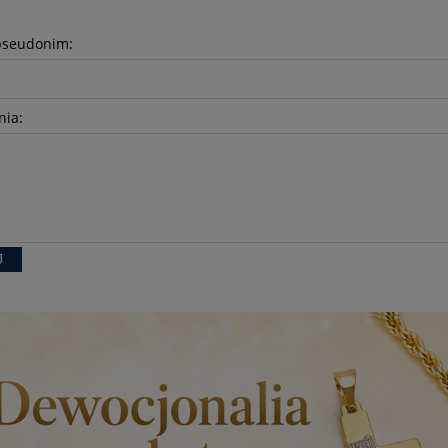
pseudonim:
nia:
J