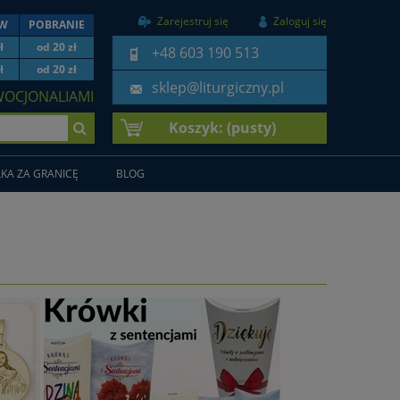
Zarejestruj się
Zaloguj się
EW
POBRANIE
ł
od 20 zł
+48 603 190 513
ł
od 20 zł
sklep@liturgiczny.pl
WOCJONALIAMI
Koszyk:
(pusty)
KA ZA GRANICĘ
BLOG