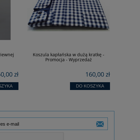
wiewnej
Koszula kapłańska w dużą kratkę -
Kr
Promocja - Wyprzedaż
0,00 zł
160,00 zł
SZYKA
DO KOSZYKA