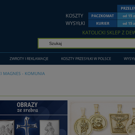
PRZEL
KOSZTY
PACZKOMAT
od 15 z
WYSYŁKI
KURIER
od 15 z
KATOLICKI SKLEP Z DE
ZWROTY I REKLAMACJE
KOSZTY PRZESYŁKI W POLSCE
WYSYŁ
I MAGNES - KOMUNIA