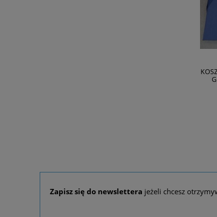
KOS
G
ORNAT z krzyżami 1-054-4
575,00 zł
DO KOSZYKA
Zapisz się do newslettera
jeżeli chcesz otrzymy