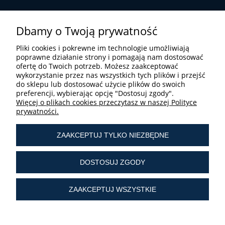
Dbamy o Twoją prywatność
Pliki cookies i pokrewne im technologie umożliwiają
poprawne działanie strony i pomagają nam dostosować
ofertę do Twoich potrzeb. Możesz zaakceptować
STREFA UŻYTKOWNIKA
wykorzystanie przez nas wszystkich tych plików i przejść
do sklepu lub dostosować użycie plików do swoich
preferencji, wybierając opcję "Dostosuj zgody".
Więcej o plikach cookies przeczytasz w naszej Polityce
prywatności.
ZAAKCEPTUJ TYLKO NIEZBĘDNE
tel.:
+ 48 603 190 513
tel.:
+ 48 41 361 25 21
DOSTOSUJ ZGODY
e-mail:
sklep@liturgiczny.pl
ZAAKCEPTUJ WSZYSTKIE
© Liturgiczny.pl Wszelkie prawa zastrzeżone.
Liturgiczny.pl - Katolicki Sklep Internetowy oferuje
dewocjonalia
od 2006 roku.
Najstarszy
internetowy sklep z dewocjonaliami
w Polsce.