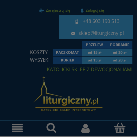
Zarejestruj się
Zaloguj się
+48 603 190 513
sklep@liturgiczny.pl
PRZELEW
POBRANIE
KOSZTY
PACZKOMAT
od 15 zł
od 20 zł
WYSYŁKI
KURIER
od 15 zł
od 20 zł
KATOLICKI SKLEP Z DEWOCJONALIAMI