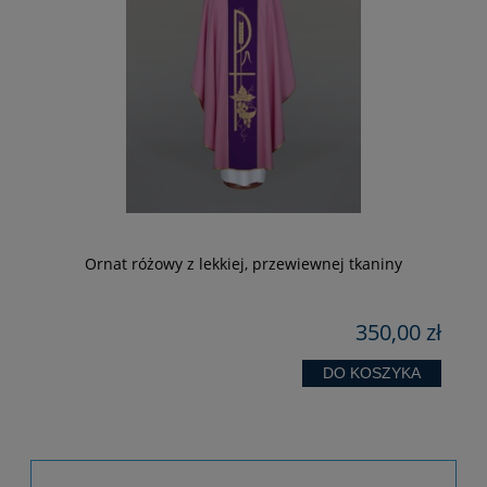
Ornat różowy z lekkiej, przewiewnej tkaniny
zł
350,00 zł
DO KOSZYKA