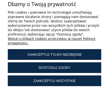
Dbamy o Twoją prywatność
Pliki cookies i pokrewne im technologie umożliwiają
poprawne działanie strony i pomagają nam dostosować
ofertę do Twoich potrzeb. Możesz zaakceptować
STREFA UŻYTKOWNIKA
wykorzystanie przez nas wszystkich tych plików i przejść
do sklepu lub dostosować użycie plików do swoich
preferencji, wybierając opcję "Dostosuj zgody".
Więcej o plikach cookies przeczytasz w naszej Polityce
prywatności.
ZAAKCEPTUJ TYLKO NIEZBĘDNE
tel.:
+ 48 603 190 513
tel.:
+ 48 41 361 25 21
DOSTOSUJ ZGODY
e-mail:
sklep@liturgiczny.pl
ZAAKCEPTUJ WSZYSTKIE
© Liturgiczny.pl Wszelkie prawa zastrzeżone.
Liturgiczny.pl - Katolicki Sklep Internetowy oferuje
dewocjonalia
od 2006 roku.
Najstarszy
internetowy sklep z dewocjonaliami
w Polsce.
POKAŻ PEŁNĄ WERSJĘ STRONY
Sklep internetowy Shoper Premium