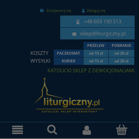
Zarejestruj się
Zaloguj się
+48 603 190 513
sklep@liturgiczny.pl
PRZELEW
POBRANIE
KOSZTY
PACZKOMAT
od 15 zł
od 20 zł
WYSYŁKI
KURIER
od 15 zł
od 20 zł
KATOLICKI SKLEP Z DEWOCJONALIAMI