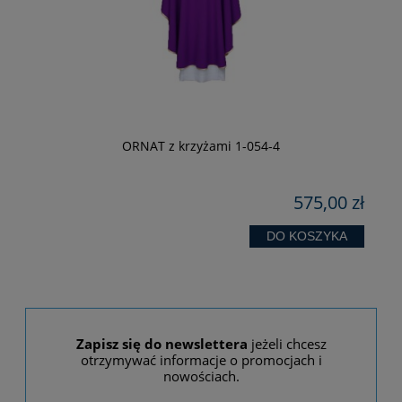
ORNAT z krzyżami 1-054-4
zł
575,00 zł
DO KOSZYKA
Zapisz się do newslettera
jeżeli chcesz
otrzymywać informacje o promocjach i
nowościach.