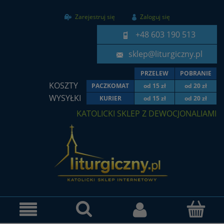
Zarejestruj się
Zaloguj się
+48 603 190 513
sklep@liturgiczny.pl
PRZELEW
POBRANIE
KOSZTY
PACZKOMAT
od 15 zł
od 20 zł
WYSYŁKI
KURIER
od 15 zł
od 20 zł
KATOLICKI SKLEP Z DEWOCJONALIAMI