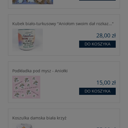
Kubek biało-turkusowy "Aniołom swoim dał rozkaz..."
28,00 zł
DO KOSZYKA
Podkładka pod mysz - Aniołki
15,00 zł
DO KOSZYKA
Koszulka damska biała krzyż