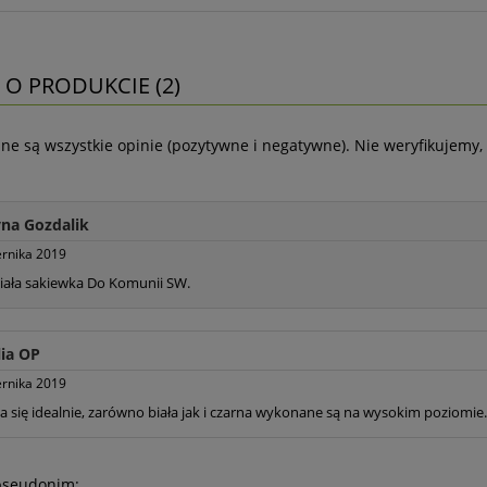
 O PRODUKCIE (2)
ne są wszystkie opinie (pozytywne i negatywne). Nie weryfikujemy, 
yna Gozdalik
ernika 2019
iała sakiewka Do Komunii SW.
lia OP
ernika 2019
 się idealnie, zarówno biała jak i czarna wykonane są na wysokim poziomie.
pseudonim: