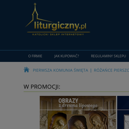
O FIRMIE
JAK KUPOWAĆ?
REGULAMINY SKLEPU
PIERWSZA KOMUNIA ŚWIĘTA
RÓŻAŃCE PIERSZ
W PROMOCJI: