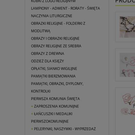
PRODU
KUBKI Z LOGO RELIGIJNYM
LAMPIONY - ADWENT - RORATY - ŚWIĘTA
NACZYNIA LITURGICZNE
OBRAZKI RELIGIJNE - FOLDERKI Z
MODLITWĄ
OBRAZY I OBRAZKI RELIGIJNE
OBRAZY RELIGIJNE ZE SREBRA
OBRAZY Z DREWNA
ODZIEŻ DLA KSIĘŻY
OPŁATKI, SIANKO WIGILIJNE
PAMIĄTKI BIERZMOWANIA
PAMIĄTKI, OBRAZKI, DYPLOMY,
KONTROLKI
PIERWSZA KOMUNIA ŚWIĘTA
ZAPROSZENIA KOMUNIJNE
ŁAŃCUSZKI I MEDALIKI
PIERWSZOKOMUNIJNE
PELERYNKI, NASZYWKI - WYPRZEDAŻ