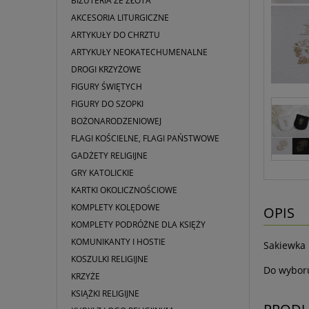
BIŻUTERIA ZE ZŁOTA
AKCESORIA LITURGICZNE
ARTYKUŁY DO CHRZTU
ARTYKUŁY NEOKATECHUMENALNE
DROGI KRZYŻOWE
FIGURY ŚWIĘTYCH
FIGURY DO SZOPKI
BOŻONARODZENIOWEJ
FLAGI KOŚCIELNE, FLAGI PAŃSTWOWE
GADŻETY RELIGIJNE
GRY KATOLICKIE
KARTKI OKOLICZNOŚCIOWE
KOMPLETY KOLĘDOWE
OPIS
KOMPLETY PODRÓŻNE DLA KSIĘŻY
KOMUNIKANTY I HOSTIE
Sakiewka 
KOSZULKI RELIGIJNE
Do wyboru
KRZYŻE
KSIĄŻKI RELIGIJNE