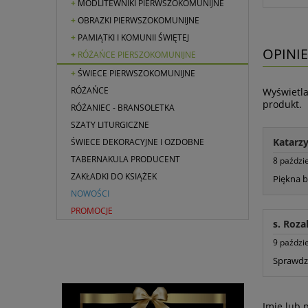
MODLITEWNIKI PIERWSZOKOMUNIJNE
OBRAZKI PIERWSZOKOMUNIJNE
PAMIĄTKI I KOMUNII ŚWIĘTEJ
OPINIE
RÓŻAŃCE PIERSZOKOMUNIJNE
ŚWIECE PIERWSZOKOMUNIJNE
RÓŻAŃCE
Wyświetla
produkt.
RÓŻANIEC - BRANSOLETKA
SZATY LITURGICZNE
Katarz
ŚWIECE DEKORACYJNE I OZDOBNE
TABERNAKULA PRODUCENT
8 paździ
ZAKŁADKI DO KSIĄŻEK
Piękna b
NOWOŚCI
PROMOCJE
s. Roza
9 paździ
Sprawdza
Imię lub 