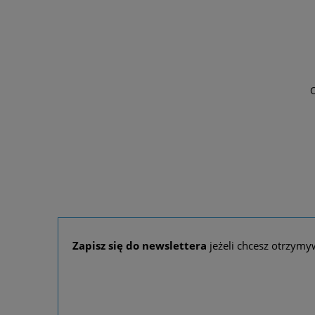
Ornat różowy z lekkiej, przewiewnej
O
tkaniny
350,00 zł
DO KOSZYKA
Zapisz się do newslettera
jeżeli chcesz otrzymy