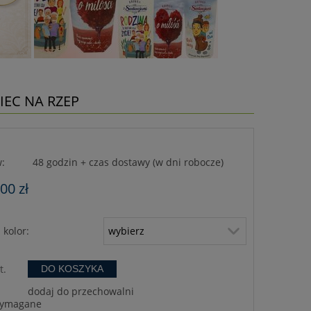
IEC NA RZEP
:
48 godzin + czas dostawy (w dni robocze)
,00 zł
kolor:
t.
DO KOSZYKA
dodaj do przechowalni
wymagane