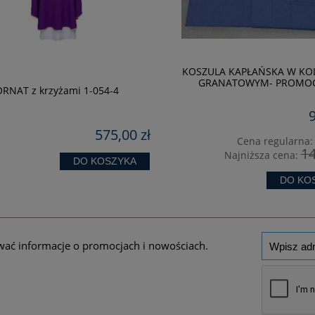
KOSZULA KAPŁAŃSKA W KO
GRANATOWYM- PROMOC
RNAT z krzyżami 1-054-4
9
575,00 zł
Cena regularna
14
Najniższa cena:
DO KOSZYKA
DO KO
wać informacje o promocjach i nowościach.