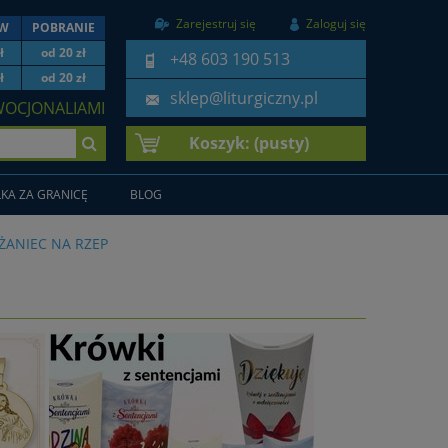
Zarejestruj się
Zaloguj się
EW
POBRANIE
ł
od 20 zł
+48 603 190 513
ł
od 20 zł
sklep@liturgiczny.pl
WOCJONALIAMI
Koszyk:
(pusty)
KA ZA GRANICĘ
BLOG
ŻANIEC NA RZEP