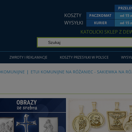
PRZEL
KOSZTY
PACZKOMAT
od 15 z
WYSYŁKI
KURIER
od 15 z
KATOLICKI SKLEP Z DE
ZWROTY I REKLAMACJE
KOSZTY PRZESYŁKI W POLSCE
WYSYŁ
OKOMUNIJNE
ETUI KOMUNIJNE NA RÓŻANIEC - SAKIEWKA NA RÓ