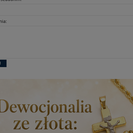
nia:
J