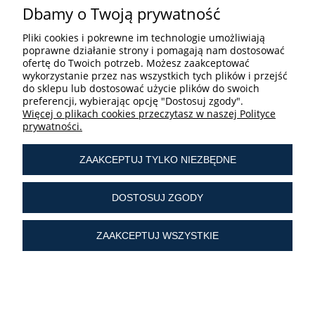
Dbamy o Twoją prywatność
Pliki cookies i pokrewne im technologie umożliwiają
poprawne działanie strony i pomagają nam dostosować
ofertę do Twoich potrzeb. Możesz zaakceptować
STREFA UŻYTKOWNIKA
wykorzystanie przez nas wszystkich tych plików i przejść
do sklepu lub dostosować użycie plików do swoich
preferencji, wybierając opcję "Dostosuj zgody".
Więcej o plikach cookies przeczytasz w naszej Polityce
prywatności.
ZAAKCEPTUJ TYLKO NIEZBĘDNE
tel.:
+ 48 603 190 513
tel.:
+ 48 41 361 25 21
DOSTOSUJ ZGODY
e-mail:
sklep@liturgiczny.pl
ZAAKCEPTUJ WSZYSTKIE
© Liturgiczny.pl Wszelkie prawa zastrzeżone.
Liturgiczny.pl - Katolicki Sklep Internetowy oferuje
dewocjonalia
od 2006 roku.
Najstarszy
internetowy sklep z dewocjonaliami
w Polsce.
POKAŻ PEŁNĄ WERSJĘ STRONY
Sklep internetowy Shoper Premium