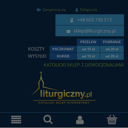
Zarejestruj się
Zaloguj się
+48 603 190 513
sklep@liturgiczny.pl
PRZELEW
POBRANIE
KOSZTY
PACZKOMAT
od 15 zł
od 20 zł
WYSYŁKI
KURIER
od 15 zł
od 20 zł
KATOLICKI SKLEP Z DEWOCJONALIAMI