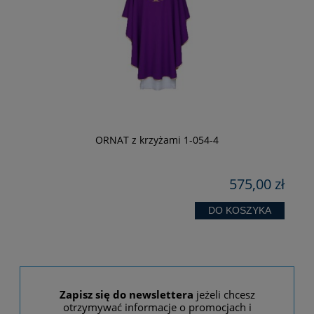
-
ORNAT z krzyżami 1-054-4
zł
575,00 zł
 zł
zł
DO KOSZYKA
Zapisz się do newslettera
jeżeli chcesz
otrzymywać informacje o promocjach i