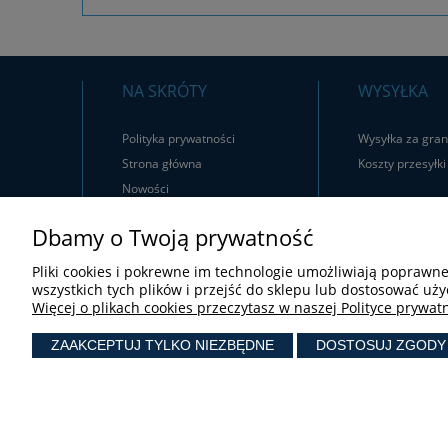
NA SKRÓTY
WYSYŁKA
Polityka prywatności
Wysyłka za gran
Strona główna
Koszty przesyłki
Nowości
Promocje
Dbamy o Twoją prywatność
Pliki cookies i pokrewne im technologie umożliwiają poprawn
wszystkich tych plików i przejść do sklepu lub dostosować uży
Więcej o plikach cookies przeczytasz w naszej Polityce prywatn
ZAAKCEPTUJ TYLKO NIEZBĘDNE
DOSTOSUJ ZGODY