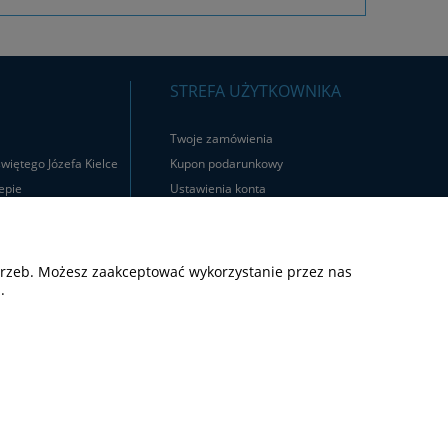
STREFA UŻYTKOWNIKA
Twoje zamówienia
więtego Józefa Kielce
Kupon podarunkowy
epie
Ustawienia konta
Logowanie
Rejestracja
otrzeb. Możesz zaakceptować wykorzystanie przez nas
.