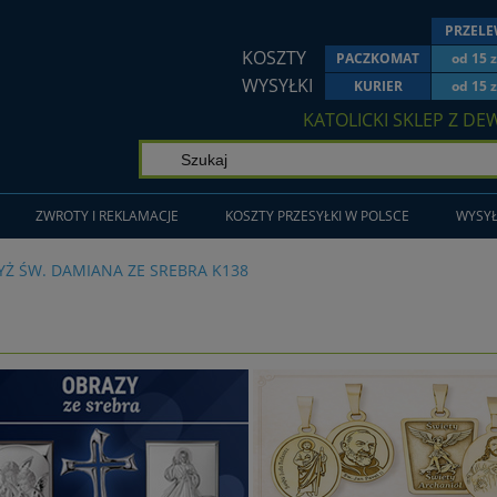
PRZEL
KOSZTY
PACZKOMAT
od 15 z
WYSYŁKI
KURIER
od 15 z
KATOLICKI SKLEP Z DE
ZWROTY I REKLAMACJE
KOSZTY PRZESYŁKI W POLSCE
WYSYŁ
YŻ ŚW. DAMIANA ZE SREBRA K138