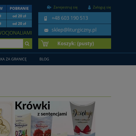
Zarejestruj się
Zaloguj się
EW
POBRANIE
ł
od 20 zł
+48 603 190 513
ł
od 20 zł
sklep@liturgiczny.pl
WOCJONALIAMI
Koszyk:
(pusty)
KA ZA GRANICĘ
BLOG