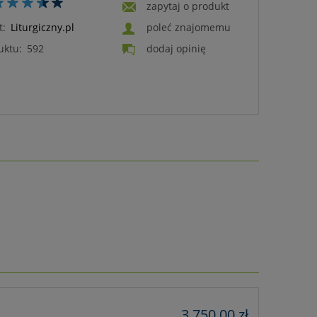
zapytaj o produkt
t:
Liturgiczny.pl
poleć znajomemu
uktu:
592
dodaj opinię
3 750,00 zł