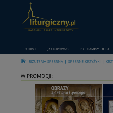
O FIRMIE
JAK KUPOWAĆ?
REGULAMINY SKLEPU
BIŻUTERIA SREBRNA
SREBRNE KRZYŻYKI
KRZ
W PROMOCJI: