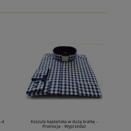
-4
Koszula kapłańska w dużą kratkę -
Ornat ró
Promocja - Wyprzedaż