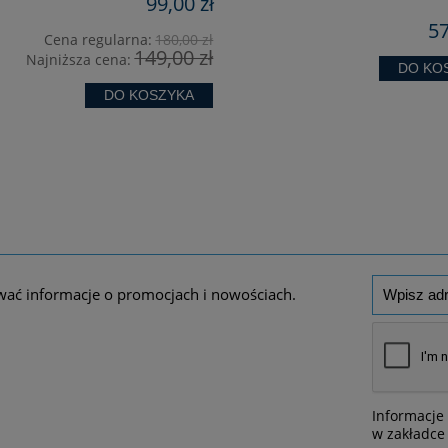
99,00 zł
57
Cena regularna:
180,00 zł
149,00 zł
Najniższa cena:
DO KO
DO KOSZYKA
wać informacje o promocjach i nowościach.
Informacje
w zakładce 