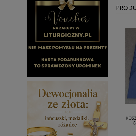
PRODU
KOS
G
Kremowy ornat Maryjny