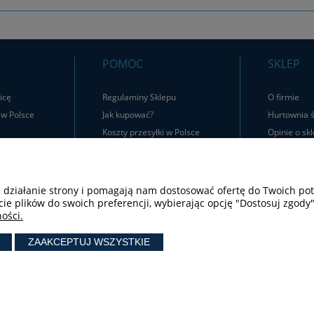
POMOC
SKLEP
icę
Regulaminy Sklepu
O firmie
 w Polsce
Jak kupować?
Hurtownia ś
Koszty przesyłki w Polsce
Opinie o skl
Zwroty i Reklamacje
Kontakt
Jak zwrócić produkt?
e działanie strony i pomagają nam dostosować ofertę do Twoich p
tel.:
+ 48 603 190 513
cie plików do swoich preferencji, wybierając opcję "Dostosuj zgody"
tel.:
+ 48 41 361 25 21
ości.
e-mail:
sklep@liturgiczny.pl
ZAAKCEPTUJ WSZYSTKIE
© Liturgiczny.pl Wszelkie prawa zastrzeżone.
Liturgiczny.pl - Katolicki Sklep Internetowy oferuje
dewocjonalia
od 2006 roku.
Najstarszy
internetowy sklep z dewocjonaliami
w Polsce.
Sklep internetowy Shoper Premium