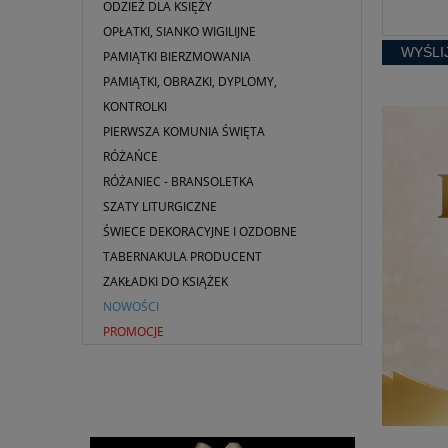
ODZIEŻ DLA KSIĘŻY
OPŁATKI, SIANKO WIGILIJNE
WYŚLI
PAMIĄTKI BIERZMOWANIA
PAMIĄTKI, OBRAZKI, DYPLOMY,
KONTROLKI
PIERWSZA KOMUNIA ŚWIĘTA
RÓŻAŃCE
RÓŻANIEC - BRANSOLETKA
SZATY LITURGICZNE
ŚWIECE DEKORACYJNE I OZDOBNE
TABERNAKULA PRODUCENT
ZAKŁADKI DO KSIĄŻEK
NOWOŚCI
PROMOCJE