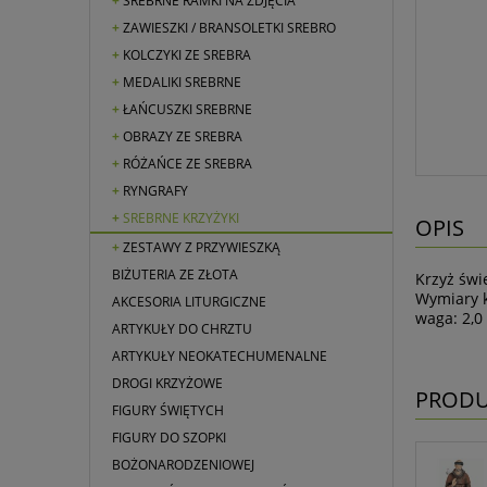
SREBRNE RAMKI NA ZDJĘCIA
ZAWIESZKI / BRANSOLETKI SREBRO
KOLCZYKI ZE SREBRA
MEDALIKI SREBRNE
ŁAŃCUSZKI SREBRNE
OBRAZY ZE SREBRA
RÓŻAŃCE ZE SREBRA
RYNGRAFY
SREBRNE KRZYŻYKI
OPIS
ZESTAWY Z PRZYWIESZKĄ
BIŻUTERIA ZE ZŁOTA
Krzyż świ
Wymiary k
AKCESORIA LITURGICZNE
waga: 2,0
ARTYKUŁY DO CHRZTU
ARTYKUŁY NEOKATECHUMENALNE
DROGI KRZYŻOWE
PRODU
FIGURY ŚWIĘTYCH
FIGURY DO SZOPKI
BOŻONARODZENIOWEJ