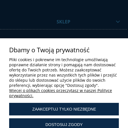
SKLEP
Dbamy o Twoją prywatność
Pliki cookies i pokrewne im technologie umożliwiają
poprawne działanie strony i pomagają nam dostosować
ofertę do Twoich potrzeb. Możesz zaakceptować
STREFA UŻYTKOWNIKA
wykorzystanie przez nas wszystkich tych plików i przejść
do sklepu lub dostosować użycie plików do swoich
preferencji, wybierając opcję "Dostosuj zgody".
Więcej o plikach cookies przeczytasz w naszej Polityce
prywatności.
ZAAKCEPTUJ TYLKO NIEZBĘDNE
tel.:
+ 48 603 190 513
tel.:
+ 48 41 361 25 21
DOSTOSUJ ZGODY