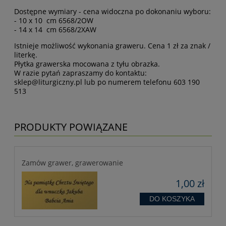
Dostępne wymiary - cena widoczna po dokonaniu wyboru:
- 10 x 10 cm 6568/2OW
- 14 x 14 cm 6568/2XAW
Istnieje możliwość wykonania graweru. Cena 1 zł za znak /
literkę.
Płytka grawerska mocowana z tyłu obrazka.
W razie pytań zapraszamy do kontaktu:
sklep@liturgiczny.pl
lub po numerem telefonu 603 190
513
PRODUKTY POWIĄZANE
Zamów grawer, grawerowanie
1,00 zł
DO KOSZYKA