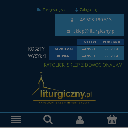
Zarejestruj się
Zaloguj się
+48 603 190 513
sklep@liturgiczny.pl
PRZELEW
POBRANIE
KOSZTY
PACZKOMAT
od 15 zł
od 20 zł
WYSYŁKI
KURIER
od 15 zł
od 20 zł
KATOLICKI SKLEP Z DEWOCJONALIAMI