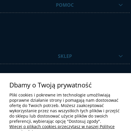
POMOC
SKLEP
Dbamy o Twoją prywatność
Pliki cookies i pokrewne im technologie umożliwiają
poprawne działanie strony i pomagają nam dostosować
ofertę do Twoich potrzeb. Możesz zaakceptować
STREFA UŻYTKOWNIKA
wykorzystanie przez nas wszystkich tych plików i przejść
do sklepu lub dostosować użycie plików do swoich
preferencji, wybierając opcję "Dostosuj zgody".
Więcej o plikach cookies przeczytasz w naszej Polityce