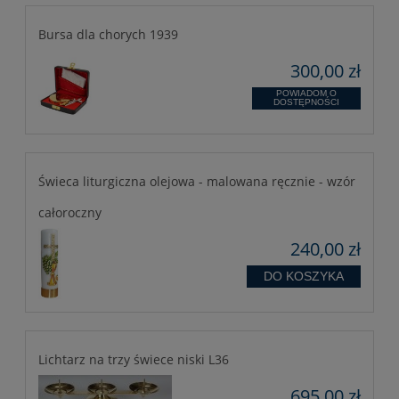
Bursa dla chorych 1939
300,00 zł
POWIADOM O
DOSTĘPNOŚCI
Świeca liturgiczna olejowa - malowana ręcznie - wzór
całoroczny
240,00 zł
DO KOSZYKA
Lichtarz na trzy świece niski L36
695,00 zł