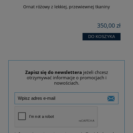
Ornat różowy z lekkiej, przewiewnej tkaniny
zł
350,00 zł
DO KOSZYKA
Zapisz się do newslettera
jeżeli chcesz
otrzymywać informacje o promocjach i
nowościach.