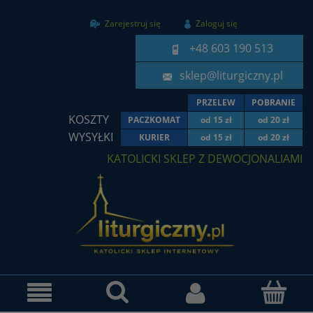
Zarejestruj się
Zaloguj się
+48 603 190 513
sklep@liturgiczny.pl
PRZELEW
POBRANIE
KOSZTY
PACZKOMAT
od 15 zł
od 20 zł
WYSYŁKI
KURIER
od 15 zł
od 20 zł
KATOLICKI SKLEP Z DEWOCJONALIAMI