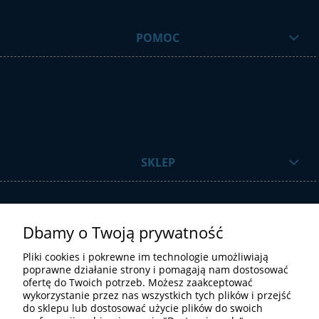
POMOC
SKLEP
Dbamy o Twoją prywatność
Pliki cookies i pokrewne im technologie umożliwiają
poprawne działanie strony i pomagają nam dostosować
ofertę do Twoich potrzeb. Możesz zaakceptować
STREFA UŻYTKOWNIKA
wykorzystanie przez nas wszystkich tych plików i przejść
do sklepu lub dostosować użycie plików do swoich