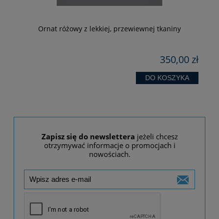
-
Ornat różowy z lekkiej, przewiewnej tkaniny
zł
350,00 zł
 zł
zł
DO KOSZYKA
Zapisz się do newslettera
jeżeli chcesz
otrzymywać informacje o promocjach i
nowościach.