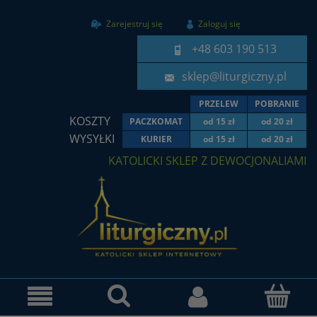
Zarejestruj się
Zaloguj się
+48 603 190 513
sklep@liturgiczny.pl
PRZELEW
POBRANIE
KOSZTY
PACZKOMAT
od 15 zł
od 20 zł
WYSYŁKI
KURIER
od 15 zł
od 20 zł
KATOLICKI SKLEP Z DEWOCJONALIAMI