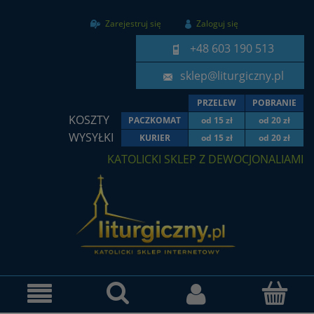
Zarejestruj się
Zaloguj się
+48 603 190 513
sklep@liturgiczny.pl
PRZELEW
POBRANIE
KOSZTY
PACZKOMAT
od 15 zł
od 20 zł
WYSYŁKI
KURIER
od 15 zł
od 20 zł
KATOLICKI SKLEP Z DEWOCJONALIAMI