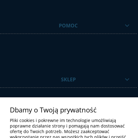
POMOC
SKLEP
Dbamy o Twoją prywatność
Pliki cookies i pokrewne im technologie umożliwiają
poprawne działanie strony i pomagają nam dostosować
ofertę do Twoich potrzeb. Możesz zaakceptować
STREFA UŻYTKOWNIKA
wykorzystanie przez nas wszystkich tych plików i przejść