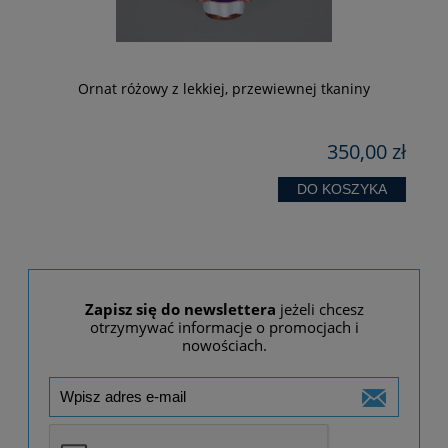
Ornat różowy z lekkiej, przewiewnej tkaniny
zł
350,00 zł
DO KOSZYKA
Zapisz się do newslettera
jeżeli chcesz
otrzymywać informacje o promocjach i
nowościach.