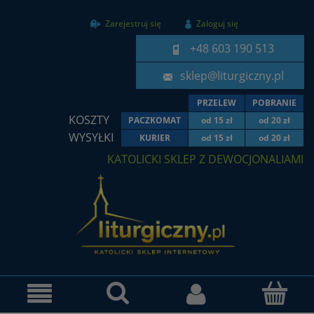
Zarejestruj się
Zaloguj się
+48 603 190 513
sklep@liturgiczny.pl
PRZELEW
POBRANIE
KOSZTY
PACZKOMAT
od 15 zł
od 20 zł
WYSYŁKI
KURIER
od 15 zł
od 20 zł
KATOLICKI SKLEP Z DEWOCJONALIAMI