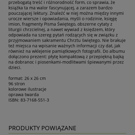
przebogatą treść i różnorodność form, co sprawia, że
książka ta ma walor fascynującej, a zarazem bardzo
pouczającej lektury. Znaleźć w niej można między innymi
urocze wiersze i opowiadania, myśli o rodzinie, księgę
imion, fragmenty Pisma Świętego, obszerne cytaty z
liturgii chrzcielnej, a nawet wywiad z księdzem, który
odpowiada na szereg pytań rodzących się w związku z
przyjmowaniem sakramentu Chrztu świętego. Nie brakuje
też miejsca na wpisanie ważnych informacji czy dat, jak
również na wklejenie pamiątkowych fotografii. Do albumu
dołączono prezent: płytę kompaktową z przepiękną bajką
na dobranoc i piosenkami-modlitwami śpiewanymi przez
dzieci.
format: 26 x 26 cm
96 stron
kolorowe ilustracje
oprawa twarda
ISBN: 83-7168-551-3
PRODUKTY POWIĄZANE