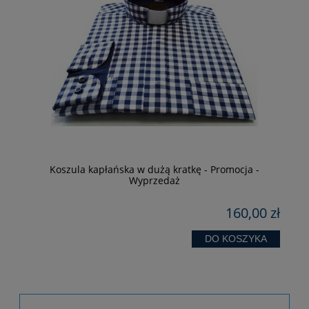
Koszula kapłańska w dużą kratkę - Promocja -
Wyprzedaż
zł
160,00 zł
DO KOSZYKA