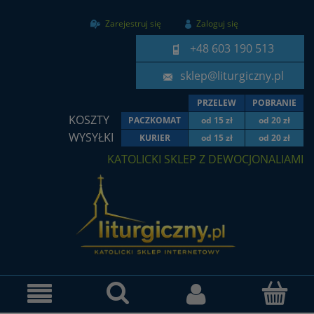
Zarejestruj się
Zaloguj się
+48 603 190 513
sklep@liturgiczny.pl
PRZELEW
POBRANIE
KOSZTY
PACZKOMAT
od 15 zł
od 20 zł
WYSYŁKI
KURIER
od 15 zł
od 20 zł
KATOLICKI SKLEP Z DEWOCJONALIAMI