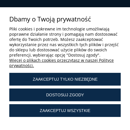
Dbamy o Twoją prywatność
Pliki cookies i pokrewne im technologie umożliwiają
poprawne działanie strony i pomagają nam dostosować
ofertę do Twoich potrzeb. Możesz zaakceptować
STREFA UŻYTKOWNIKA
wykorzystanie przez nas wszystkich tych plików i przejść
do sklepu lub dostosować użycie plików do swoich
preferencji, wybierając opcję "Dostosuj zgody".
Więcej o plikach cookies przeczytasz w naszej Polityce
prywatności.
ZAAKCEPTUJ TYLKO NIEZBĘDNE
tel.:
+ 48 603 190 513
tel.:
+ 48 41 361 25 21
DOSTOSUJ ZGODY
e-mail:
sklep@liturgiczny.pl
ZAAKCEPTUJ WSZYSTKIE
© Liturgiczny.pl Wszelkie prawa zastrzeżone.
Liturgiczny.pl - Katolicki Sklep Internetowy oferuje
dewocjonalia
od 2006 roku.
Najstarszy
internetowy sklep z dewocjonaliami
w Polsce.