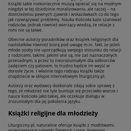
Książki takie niekoniecznie muszą opierać się na modnym
niegdyś w tej dziedzinie moralizowaniu, ale raczej – na
dostrzeżeniu pewnych zjawisk i wskazówkach co do tego
jak rozwiązywać problemy. Nauka Kościoła każe szanować
rodziców, jednak również wierzący wiedzą, że relacje z
nimi nie są łatwe.
Obecnie autorzy poradników oraz książek religijnych dla
nastolatków również biorą pod uwagę m.in. fakt, że jeżeli
młode osoby nie uporządkują swojego stosunku do relacji
z rodzicami, takimi, jakimi one są, nie zaś naznaczonych
przesadnym, a przez to niezrozumiałym dla odbiorców
zadęciem czy patosem, to trudno będzie im wejść w
dorosłe życie. I właśnie tego rodzaju książki także
znajdziecie w sklepie internetowym liturgiczny.pl.
Autorzy oraz wydawcy doskonale zdają sobie sprawę z
tego, że młodzież nie tyle buntuje się przeciwko wierze i
nauce Kościoła jako takiej, ale oczekuje dialogu w
zrozumiałym dla jej pokolenia języku.
Książki religijne dla młodzieży
Liturgiczny.pl, naturalnie oferuje książki z modlitwami,
przestawiające sylwetki Świętych i inne. Niemniej,