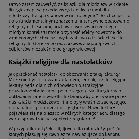
Łatwo zatem zauważyć, że książki dla młodzieży w sklepie
liturgiczny.pl są przede wszystkim książkami dla
młodzieży. Religia stanowi w nich „jedynie” tło, choć jest to
tło o fundamentalnym znaczeniu. Intensywne epatowanie
religijnymi treściami, pozbawionymi współczesnego
młodym kontekstu może przynosić efekty odwrotne do
zamierzonych, chociaż i wydawnictwa o treściach ściśle
religijnych, które są ponadczasowe, znajdują swoich
odbiorców niezależnie od grupy wiekowej.
Książki religijne dla nastolatków
Jak przekonać nastolatki do obcowania z taką lekturą?
Może nie być to łatwym zadaniem, jednak, jeżeli religijne
lektury będą dla nich odpowiednio atrakcyjne –
prawdopodobnie same po nie sięgną. Na liturgiczny.pl
dokładamy zatem wszelkich starań, aby oferowane przez
nas książki młodzieżowe i inne były właśnie: zachęcające,
niebanalne i jednocześnie – głębokie. Nowe lektury
pojawiają się na bieżąco w różnych kategoriach, dlatego
warto sprawdzać naszą ofertę regularnie!
W przypadku książek religijnych dla młodzieży, pośród
których plasują się również te nawiązujące do kanonu