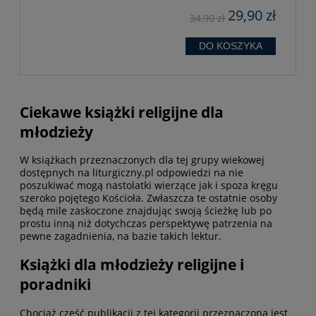
29,90 zł
34,90 zł
DO KOSZYKA
Ciekawe książki religijne dla
młodzieży
W książkach przeznaczonych dla tej grupy wiekowej
dostępnych na liturgiczny.pl odpowiedzi na nie
poszukiwać mogą nastolatki wierzące jak i spoza kręgu
szeroko pojętego Kościoła. Zwłaszcza te ostatnie osoby
będą mile zaskoczone znajdując swoją ścieżkę lub po
prostu inną niż dotychczas perspektywę patrzenia na
pewne zagadnienia, na bazie takich lektur.
Książki dla młodzieży religijne i
poradniki
Chociaż część publikacji z tej kategorii przeznaczona jest