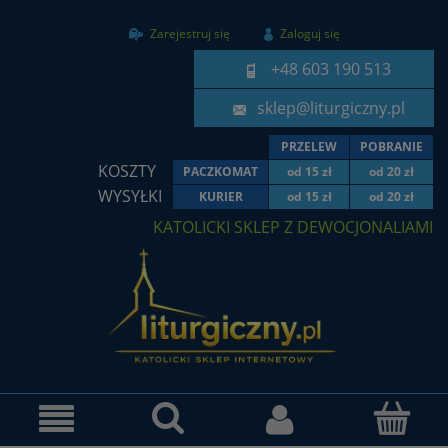
Zarejestruj się
Zaloguj się
+48 603 190 513
sklep@liturgiczny.pl
PRZELEW
POBRANIE
KOSZTY
PACZKOMAT
od 15 zł
od 20 zł
WYSYŁKI
KURIER
od 15 zł
od 20 zł
KATOLICKI SKLEP Z DEWOCJONALIAMI