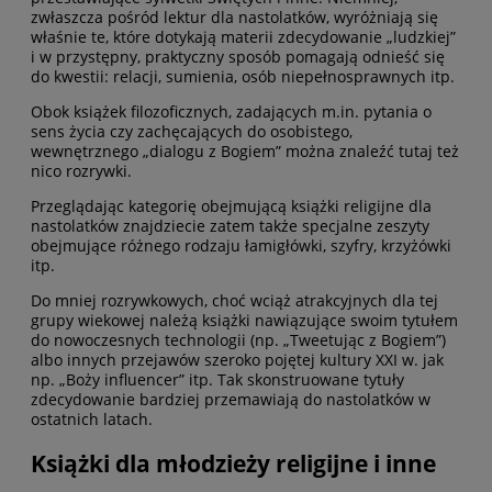
zwłaszcza pośród lektur dla nastolatków, wyróżniają się
właśnie te, które dotykają materii zdecydowanie „ludzkiej”
i w przystępny, praktyczny sposób pomagają odnieść się
do kwestii: relacji, sumienia, osób niepełnosprawnych itp.
Obok książek filozoficznych, zadających m.in. pytania o
sens życia czy zachęcających do osobistego,
wewnętrznego „dialogu z Bogiem” można znaleźć tutaj też
nico rozrywki.
Przeglądając kategorię obejmującą książki religijne dla
nastolatków znajdziecie zatem także specjalne zeszyty
obejmujące różnego rodzaju łamigłówki, szyfry, krzyżówki
itp.
Do mniej rozrywkowych, choć wciąż atrakcyjnych dla tej
grupy wiekowej należą książki nawiązujące swoim tytułem
do nowoczesnych technologii (np. „Tweetując z Bogiem”)
albo innych przejawów szeroko pojętej kultury XXI w. jak
np. „Boży influencer” itp. Tak skonstruowane tytuły
zdecydowanie bardziej przemawiają do nastolatków w
ostatnich latach.
Książki dla młodzieży religijne i inne