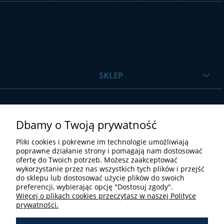
SKLEP
Dbamy o Twoją prywatność
Pliki cookies i pokrewne im technologie umożliwiają
poprawne działanie strony i pomagają nam dostosować
ofertę do Twoich potrzeb. Możesz zaakceptować
STREFA UŻYTKOWNIKA
wykorzystanie przez nas wszystkich tych plików i przejść
do sklepu lub dostosować użycie plików do swoich
preferencji, wybierając opcję "Dostosuj zgody".
Więcej o plikach cookies przeczytasz w naszej Polityce
prywatności.