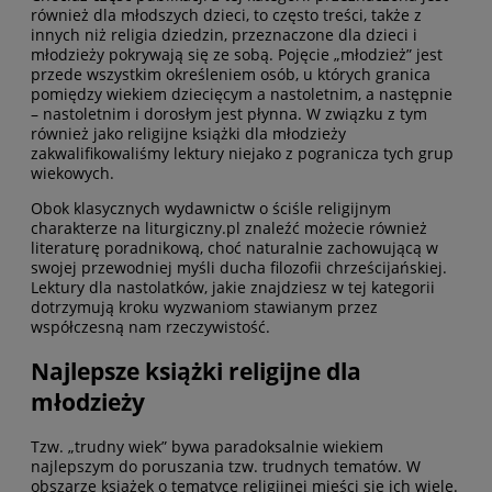
również dla młodszych dzieci, to często treści, także z
innych niż religia dziedzin, przeznaczone dla dzieci i
młodzieży pokrywają się ze sobą. Pojęcie „młodzież” jest
przede wszystkim określeniem osób, u których granica
pomiędzy wiekiem dziecięcym a nastoletnim, a następnie
– nastoletnim i dorosłym jest płynna. W związku z tym
również jako religijne książki dla młodzieży
zakwalifikowaliśmy lektury niejako z pogranicza tych grup
wiekowych.
Obok klasycznych wydawnictw o ściśle religijnym
charakterze na liturgiczny.pl znaleźć możecie również
literaturę poradnikową, choć naturalnie zachowującą w
swojej przewodniej myśli ducha filozofii chrześcijańskiej.
Lektury dla nastolatków, jakie znajdziesz w tej kategorii
dotrzymują kroku wyzwaniom stawianym przez
współczesną nam rzeczywistość.
Najlepsze książki religijne dla
młodzieży
Tzw. „trudny wiek” bywa paradoksalnie wiekiem
najlepszym do poruszania tzw. trudnych tematów. W
obszarze książek o tematyce religijnej mieści się ich wiele.