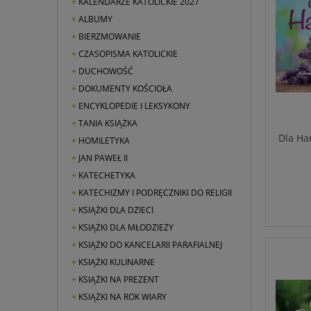
KALENDARZE KATOLICKIE 2027
ALBUMY
BIERZMOWANIE
CZASOPISMA KATOLICKIE
DUCHOWOŚĆ
DOKUMENTY KOŚCIOŁA
ENCYKLOPEDIE I LEKSYKONY
TANIA KSIĄŻKA
Dla Ha
HOMILETYKA
JAN PAWEŁ II
KATECHETYKA
KATECHIZMY I PODRĘCZNIKI DO RELIGII
KSIĄŻKI DLA DZIECI
KSIĄŻKI DLA MŁODZIEŻY
KSIĄŻKI DO KANCELARII PARAFIALNEJ
KSIĄŻKI KULINARNE
KSIĄŻKI NA PREZENT
KSIĄŻKI NA ROK WIARY