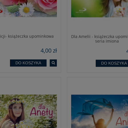
licji- książeczka upominkowa
Dla Amelii - książeczka upom
seria imiona
4,00 zł
DO KOSZYKA
DO KOSZYKA