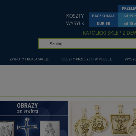
PRZEL
KOSZTY
PACZKOMAT
od 15 z
WYSYŁKI
KURIER
od 15 z
KATOLICKI SKLEP Z DE
ZWROTY I REKLAMACJE
KOSZTY PRZESYŁKI W POLSCE
WYSYŁ