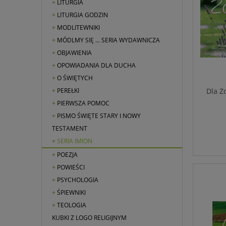
LITURGIA
LITURGIA GODZIN
MODLITEWNIKI
MÓDLMY SIĘ ... SERIA WYDAWNICZA
OBJAWIENIA
OPOWIADANIA DLA DUCHA
O ŚWIĘTYCH
Dla Z
PEREŁKI
PIERWSZA POMOC
PISMO ŚWIĘTE STARY I NOWY
TESTAMENT
SERIA IMION
POEZJA
POWIEŚCI
PSYCHOLOGIA
ŚPIEWNIKI
TEOLOGIA
KUBKI Z LOGO RELIGIJNYM