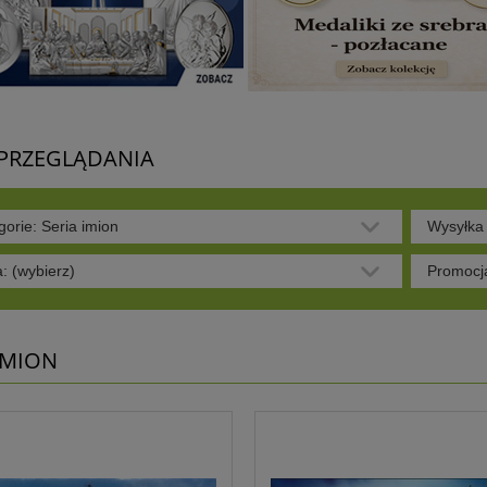
 PRZEGLĄDANIA
gorie: Seria imion
Wysyłka 
: (wybierz)
Promocja
IMION