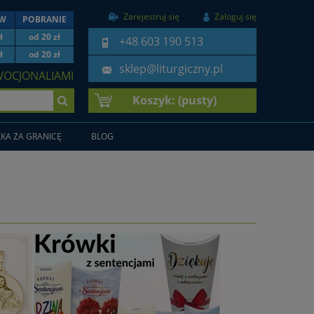
Zarejestruj się
Zaloguj się
EW
POBRANIE
ł
od 20 zł
+48 603 190 513
ł
od 20 zł
sklep@liturgiczny.pl
WOCJONALIAMI
Koszyk:
(pusty)
KA ZA GRANICĘ
BLOG