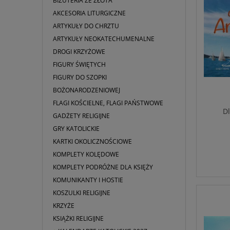
BIŻUTERIA ZE ZŁOTA
AKCESORIA LITURGICZNE
ARTYKUŁY DO CHRZTU
ARTYKUŁY NEOKATECHUMENALNE
DROGI KRZYŻOWE
FIGURY ŚWIĘTYCH
FIGURY DO SZOPKI
BOŻONARODZENIOWEJ
FLAGI KOŚCIELNE, FLAGI PAŃSTWOWE
Dl
GADŻETY RELIGIJNE
GRY KATOLICKIE
KARTKI OKOLICZNOŚCIOWE
KOMPLETY KOLĘDOWE
KOMPLETY PODRÓŻNE DLA KSIĘŻY
KOMUNIKANTY I HOSTIE
KOSZULKI RELIGIJNE
KRZYŻE
KSIĄŻKI RELIGIJNE