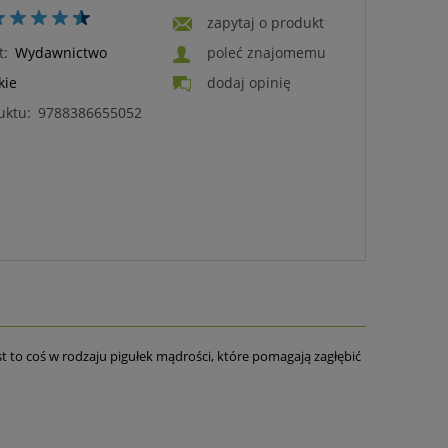
zapytaj o produkt
t:
Wydawnictwo
poleć znajomemu
kie
dodaj opinię
uktu:
9788386655052
est to coś w rodzaju pigułek mądrości, które pomagają zagłębić