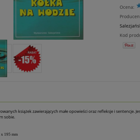
Ocena:
Producen
Salezjańs
Kod prod
strowanych książek zawierających małe opowieści oraz refleksje i sentencje. J
m sobie.
5 x 195 mm