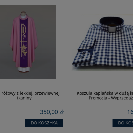
 różowy z lekkiej, przewiewnej
Koszula kapłańska w dużą kr
tkaniny
Promocja - Wyprzeda
350,00 zł
16
DO KOSZYKA
DO KO