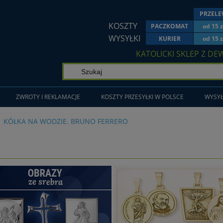
PRZEL
KOSZTY
PACZKOMAT
od 15 z
WYSYŁKI
KURIER
od 15 z
KATOLICKI SKLEP Z DE
ZWROTY I REKLAMACJE
KOSZTY PRZESYŁKI W POLSCE
WYSYŁ
KÓŁKA NA WODZIE. BRUNO FERRERO