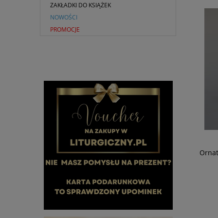
ZAKŁADKI DO KSIĄŻEK
NOWOŚCI
PROMOCJE
KOSZULA KAPŁAŃSKA W KOLORZE
GRANATOWYM- PROMOCJA
Ornat
99,00 zł
Cena regularna:
180,00 zł
149,00 zł
Najniższa cena:
DO KOSZYKA