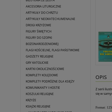
BIŻUTERIA ZE ZŁOTA
AKCESORIA LITURGICZNE
ARTYKUŁY DO CHRZTU
ARTYKUŁY NEOKATECHUMENALNE
DROGI KRZYŻOWE
FIGURY ŚWIĘTYCH
FIGURY DO SZOPKI
BOŻONARODZENIOWEJ
FLAGI KOŚCIELNE, FLAGI PAŃSTWOWE
GADŻETY RELIGIJNE
GRY KATOLICKIE
KARTKI OKOLICZNOŚCIOWE
KOMPLETY KOLĘDOWE
OPIS
KOMPLETY PODRÓŻNE DLA KSIĘŻY
KOMUNIKANTY I HOSTIE
Z serii ilu
się w samy
KOSZULKI RELIGIJNE
KRZYŻE
KSIĄŻKI RELIGIJNE
Format: 12