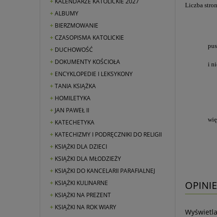
KALENDARZE KATOLICKIE 2027
Liczba stron
ALBUMY
BIERZMOWANIE
CZASOPISMA KATOLICKIE
pus
DUCHOWOŚĆ
DOKUMENTY KOŚCIOŁA
i n
ENCYKLOPEDIE I LEKSYKONY
TANIA KSIĄŻKA
HOMILETYKA
JAN PAWEŁ II
wię
KATECHETYKA
KATECHIZMY I PODRĘCZNIKI DO RELIGII
KSIĄŻKI DLA DZIECI
KSIĄŻKI DLA MŁODZIEŻY
KSIĄŻKI DO KANCELARII PARAFIALNEJ
OPINIE
KSIĄŻKI KULINARNE
KSIĄŻKI NA PREZENT
KSIĄŻKI NA ROK WIARY
Wyświetla