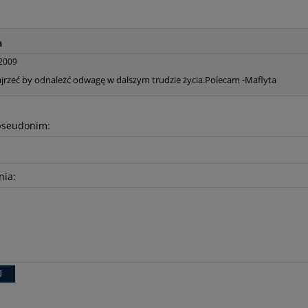
a
2009
jrzeć by odnależć odwagę w dalszym trudzie życia.Polecam -Maflyta
pseudonim:
nia:
J