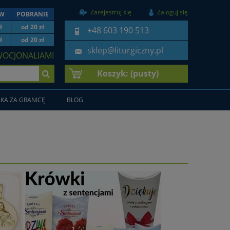
Zarejestruj się
Zaloguj się
EW
POBRANIE
ł
od 20 zł
+48 603 190 513
ł
od 20 zł
sklep@liturgiczny.pl
WOCJONALIAMI
Koszyk:
(pusty)
KA ZA GRANICĘ
BLOG