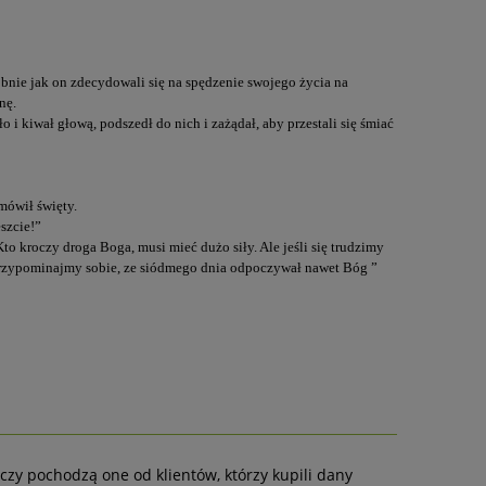
bnie jak on zdecydowali się na spędzenie swojego życia na
nę.
 i kiwał głową, podszedł do nich i zażądał, aby przestali się śmiać
mówił święty.
eszcie!”
o kroczy droga Boga, musi mieć dużo siły. Ale jeśli się trudzimy
u przypominajmy sobie, ze siódmego dnia odpoczywał nawet Bóg ”
czy pochodzą one od klientów, którzy kupili dany