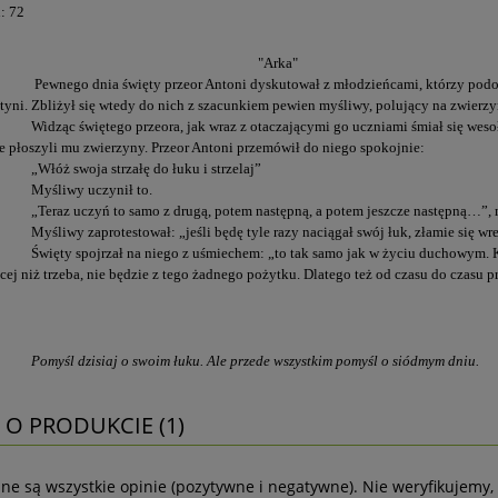
: 72
"Arka"
Pewnego dnia święty przeor Antoni dyskutował z młodzieńcami, którzy podo
tyni. Zbliżył się wtedy do nich z szacunkiem pewien myśliwy, polujący na zwierzy
Widząc świętego przeora, jak wraz z otaczającymi go uczniami śmiał się wesoło
ie płoszyli mu zwierzyny. Przeor Antoni przemówił do niego spokojnie:
„Włóż swoja strzałę do łuku i strzelaj”
Myśliwy uczynił to.
„Teraz uczyń to samo z drugą, potem następną, a potem jeszcze następną…”, 
Myśliwy zaprotestował: „jeśli będę tyle razy naciągał swój łuk, złamie się wr
Święty spojrzał na niego z uśmiechem: „to tak samo jak w życiu duchowym. Kt
cej niż trzeba, nie będzie z tego żadnego pożytku. Dlatego też od czasu do czas
Pomyśl dzisiaj o swoim łuku. Ale przede wszystkim pomyśl o siódmym dniu.
 O PRODUKCIE (1)
ne są wszystkie opinie (pozytywne i negatywne). Nie weryfikujemy, 