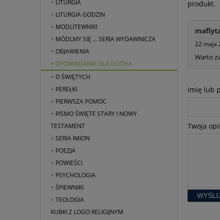
LITURGIA
produkt.
LITURGIA GODZIN
MODLITEWNIKI
maflyt
MÓDLMY SIĘ ... SERIA WYDAWNICZA
22 maja 
OBJAWIENIA
Warto za
OPOWIADANIA DLA DUCHA
O ŚWIĘTYCH
Imię lub 
PEREŁKI
PIERWSZA POMOC
PISMO ŚWIĘTE STARY I NOWY
Twoja opi
TESTAMENT
SERIA IMION
POEZJA
POWIEŚCI
PSYCHOLOGIA
ŚPIEWNIKI
WYŚLI
TEOLOGIA
KUBKI Z LOGO RELIGIJNYM