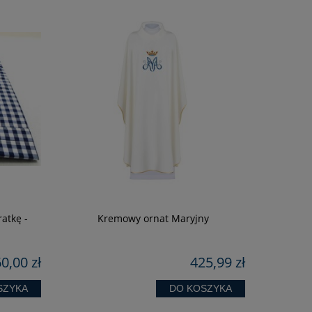
atkę -
Kremowy ornat Maryjny
ORN
ż
0,00 zł
425,99 zł
SZYKA
DO KOSZYKA