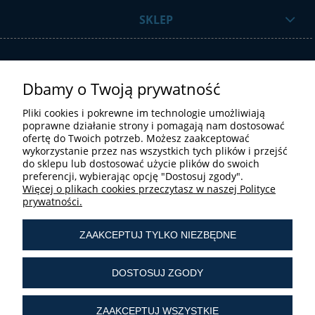
SKLEP
Dbamy o Twoją prywatność
Pliki cookies i pokrewne im technologie umożliwiają
poprawne działanie strony i pomagają nam dostosować
ofertę do Twoich potrzeb. Możesz zaakceptować
STREFA UŻYTKOWNIKA
wykorzystanie przez nas wszystkich tych plików i przejść
do sklepu lub dostosować użycie plików do swoich
preferencji, wybierając opcję "Dostosuj zgody".
Więcej o plikach cookies przeczytasz w naszej Polityce
prywatności.
ZAAKCEPTUJ TYLKO NIEZBĘDNE
tel.:
+ 48 603 190 513
tel.:
+ 48 41 361 25 21
DOSTOSUJ ZGODY
e-mail:
sklep@liturgiczny.pl
ZAAKCEPTUJ WSZYSTKIE