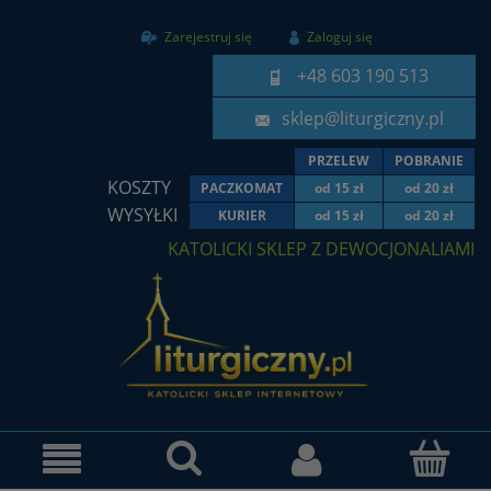
Zarejestruj się
Zaloguj się
+48 603 190 513
sklep@liturgiczny.pl
PRZELEW
POBRANIE
KOSZTY
PACZKOMAT
od 15 zł
od 20 zł
WYSYŁKI
KURIER
od 15 zł
od 20 zł
KATOLICKI SKLEP Z DEWOCJONALIAMI