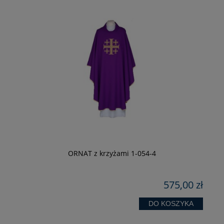
-
ORNAT z krzyżami 1-054-4
zł
575,00 zł
 zł
zł
DO KOSZYKA