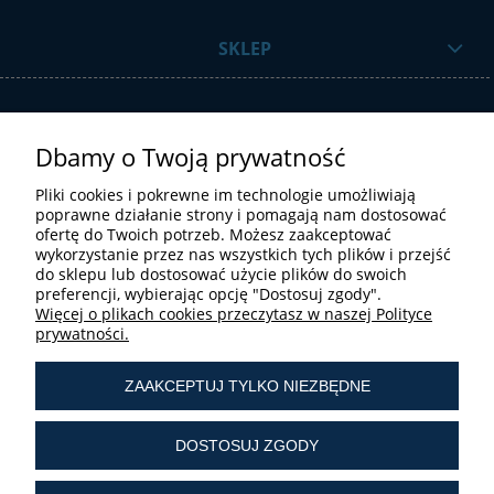
SKLEP
Dbamy o Twoją prywatność
Pliki cookies i pokrewne im technologie umożliwiają
poprawne działanie strony i pomagają nam dostosować
ofertę do Twoich potrzeb. Możesz zaakceptować
STREFA UŻYTKOWNIKA
wykorzystanie przez nas wszystkich tych plików i przejść
do sklepu lub dostosować użycie plików do swoich
preferencji, wybierając opcję "Dostosuj zgody".
Więcej o plikach cookies przeczytasz w naszej Polityce
prywatności.
ZAAKCEPTUJ TYLKO NIEZBĘDNE
tel.:
+ 48 603 190 513
tel.:
+ 48 41 361 25 21
DOSTOSUJ ZGODY
e-mail:
sklep@liturgiczny.pl