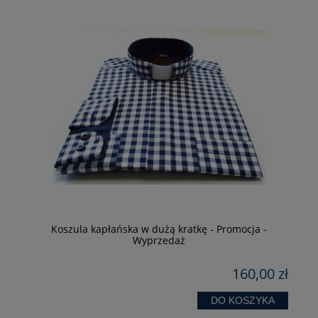
Koszula kapłańska w dużą kratkę - Promocja -
Wyprzedaż
zł
160,00 zł
DO KOSZYKA