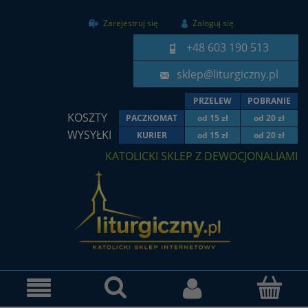
Zarejestruj się
Zaloguj się
+48 603 190 513
sklep@liturgiczny.pl
PRZELEW
POBRANIE
KOSZTY
PACZKOMAT
od 15 zł
od 20 zł
WYSYŁKI
KURIER
od 15 zł
od 20 zł
KATOLICKI SKLEP Z DEWOCJONALIAMI