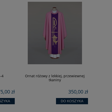
KOSZU
GR
-4
Ornat różowy z lekkiej, przewiewnej
tkaniny
5,00 zł
350,00 zł
SZYKA
DO KOSZYKA