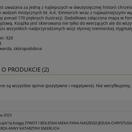
est uważana za jedną z najlepszych w dwutysięcznej historii chrześ
h widzeń mistycznych bł. A.K. Emmerich wraz z najważniejszymi wy
y ponad 170 pięknych ilustracji. Dodatkowo załączona mapa w for
yżową. Książka jest skierowana nie tylko do wierzących ale do wszy
pis wszystkich nadprzyrodzonych wizji słynnej niemieckiej stygmat
on: 920
4
twarda, skóropodobna
 O PRODUKCIE (2)
ne są wszystkie opinie (pozytywne i negatywne). Nie weryfikujemy, 
ia 2023
kupić tę księgę ZYWOT I BOLESNA MEKA PANA NASZEGO JEZUSA CHRYSTUSA
ERZA ANNY KATARZYNY EMERLICH