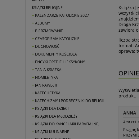
Książka J
KSIĄŻKI RELIGIJNE
wszystkic
KALENDARZE KATOLICKIE 2027
znajdziem
ALBUMY
Drogą Krz
zawiera o
BIERZMOWANIE
CZASOPISMA KATOLICKIE
liczba str
format: A
DUCHOWOŚĆ
oprawa: 
DOKUMENTY KOŚCIOŁA
ENCYKLOPEDIE I LEKSYKONY
TANIA KSIĄŻKA
OPINIE
HOMILETYKA
JAN PAWEŁ II
Wyświetla
KATECHETYKA
produkt.
KATECHIZMY I PODRĘCZNIKI DO RELIGII
KSIĄŻKI DLA DZIECI
ANNA
KSIĄŻKI DLA MŁODZIEŻY
2 wrześn
KSIĄŻKI DO KANCELARII PARAFIALNEJ
Pragnę 
KSIĄŻKI KULINARNE
PRZYMI