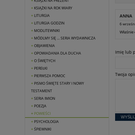
KSIĄŻKI NA PREZENT
KSIĄŻKI NA ROK WIARY
LITURGIA
ANNA
LITURGIA GODZIN
6 wrześn
MODLITEWNIKI
Właśnie 
MÓDLMY SIĘ ... SERIA WYDAWNICZA
OBJAWIENIA
Imię lub 
OPOWIADANIA DLA DUCHA
O ŚWIĘTYCH
PEREŁKI
Twoja opi
PIERWSZA POMOC
PISMO ŚWIĘTE STARY I NOWY
TESTAMENT
SERIA IMION
POEZJA
POWIEŚCI
WYŚLI
PSYCHOLOGIA
ŚPIEWNIKI