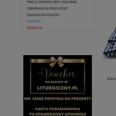
ŚWIECE DEKORACYJNE I OZDOBNE
TABERNAKULA PRODUCENT
ZAKŁADKI DO KSIĄŻEK
NOWOŚCI
PROMOCJE
Kremowy ornat Maryjny
Kosz
425,99 zł
DO KOSZYKA