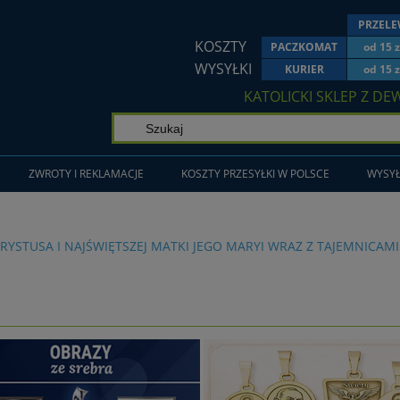
PRZEL
KOSZTY
PACZKOMAT
od 15 z
WYSYŁKI
KURIER
od 15 z
KATOLICKI SKLEP Z DE
ZWROTY I REKLAMACJE
KOSZTY PRZESYŁKI W POLSCE
WYSYŁ
RYSTUSA I NAJŚWIĘTSZEJ MATKI JEGO MARYI WRAZ Z TAJEMNICA