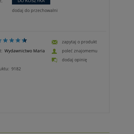
t.
DO KOSZYKA
dodaj do przechowalni
zapytaj o produkt
t:
Wydawnictwo Maria
poleć znajomemu
dodaj opinię
uktu:
9182