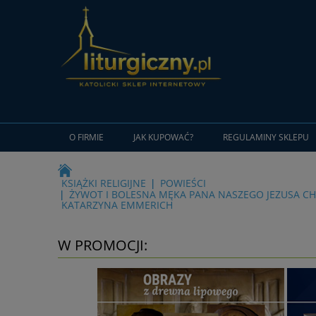
O FIRMIE
JAK KUPOWAĆ?
REGULAMINY SKLEPU
KSIĄŻKI RELIGIJNE
POWIEŚCI
ŻYWOT I BOLESNA MĘKA PANA NASZEGO JEZUSA CH
KATARZYNA EMMERICH
W PROMOCJI: