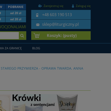
Zarejestruj się
Zaloguj się
EW
POBRANIE
ł
od 20 zł
+48 603 190 513
ł
od 20 zł
sklep@liturgiczny.pl
WOCJONALIAMI
Koszyk:
(pusty)
KA ZA GRANICĘ
BLOG
MI STAREGO PRZYMIERZA - OPRAWA TWARDA. ANNA