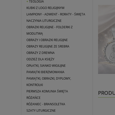
TEOLOGIA
KUBKI Z LOGO RELIGIJNYM
LAMPIONY - ADWENT - RORATY - ŚWIĘTA
NACZYNIA LITURGICZNE
OBRAZKI RELIGIJNE - FOLDERKI Z
MODLITWĄ
OBRAZY I OBRAZKI RELIGIJNE
OBRAZY RELIGIJNE ZE SREBRA
OBRAZY Z DREWNA
ODZIEŻ DLA KSIĘŻY
OPŁATKI, SIANKO WIGILIJNE
PAMIĄTKI BIERZMOWANIA
PAMIĄTKI, OBRAZKI, DYPLOMY,
KONTROLKI
PIERWSZA KOMUNIA ŚWIĘTA
PRODU
RÓŻAŃCE
RÓŻANIEC - BRANSOLETKA
SZATY LITURGICZNE