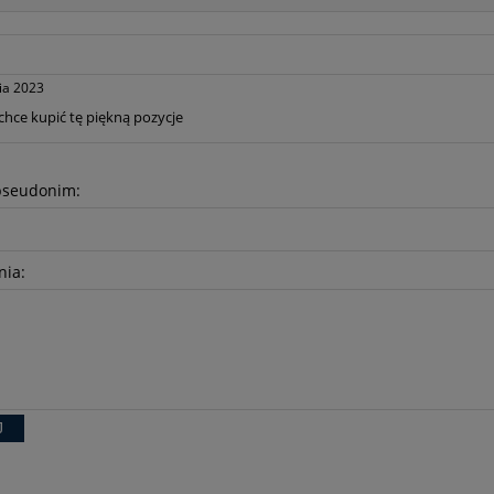
ia 2023
chce kupić tę piękną pozycje
pseudonim:
nia:
J