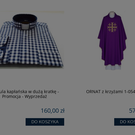
ula kapłańska w dużą kratkę -
ORNAT z krzyżami 1-054
Promocja - Wyprzedaż
160,00 zł
57
DO KOSZYKA
DO KO