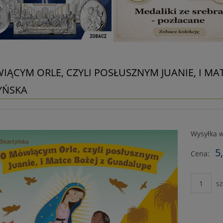
IĄCYM ORLE, CZYLI POSŁUSZNYM JUANIE, I MA
YŃSKA
Wysyłka w
5
Cena:
sz