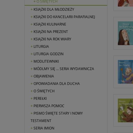
O ŚWIĘTYCH
KSIĄŻKI DLA MŁODZIEŻY
KSIĄŻKI DO KANCELARII PARAFIALNEJ
KSIĄŻKI KULINARNE
KSIĄŻKI NA PREZENT
KSIĄŻKI NA ROK WIARY
LITURGIA
LITURGIA GODZIN
MODLITEWNIKI
MÓDLMY SIĘ ... SERIA WYDAWNICZA
OBJAWIENIA
OPOWIADANIA DLA DUCHA
O ŚWIĘTYCH
PEREŁKI
PIERWSZA POMOC
PISMO ŚWIĘTE STARY I NOWY
TESTAMENT
SERIA IMION