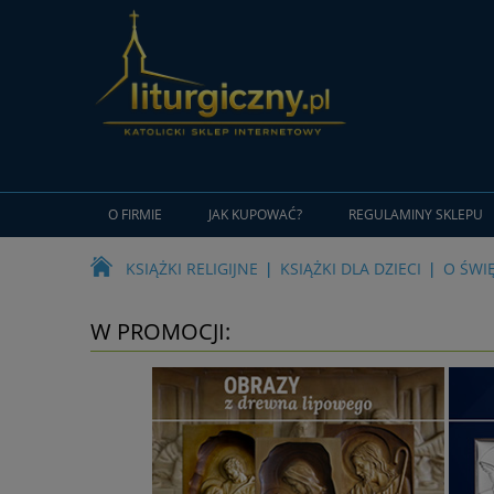
O FIRMIE
JAK KUPOWAĆ?
REGULAMINY SKLEPU
KSIĄŻKI RELIGIJNE
KSIĄŻKI DLA DZIECI
O ŚWI
W PROMOCJI: