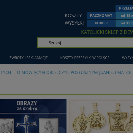
PRZEL
KOSZTY
PACZKOMAT
od 15 z
WYSYŁKI
KURIER
od 15 z
KATOLICKI SKLEP Z DE
ZWROTY I REKLAMACJE
KOSZTY PRZESYŁKI W POLSCE
WYSYŁ
ĘTYCH
O MÓWIĄCYM ORLE, CZYLI POSŁUSZNYM JUANIE, I MATCE