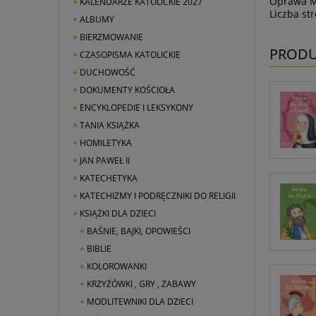
Oprawa 
KALENDARZE KATOLICKIE 2027
Liczba st
ALBUMY
BIERZMOWANIE
PRODU
CZASOPISMA KATOLICKIE
DUCHOWOŚĆ
DOKUMENTY KOŚCIOŁA
ENCYKLOPEDIE I LEKSYKONY
TANIA KSIĄŻKA
HOMILETYKA
JAN PAWEŁ II
KATECHETYKA
KATECHIZMY I PODRĘCZNIKI DO RELIGII
KSIĄŻKI DLA DZIECI
BAŚNIE, BAJKI, OPOWIEŚCI
BIBLIE
KOLOROWANKI
KRZYŻÓWKI , GRY , ZABAWY
MODLITEWNIKI DLA DZIECI