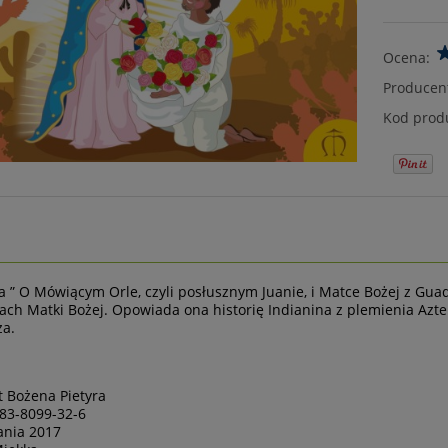
Ocena:
Producen
Kod prod
a ” O Mówiącym Orle, czyli posłusznym Juanie, i Matce Bożej z Guada
ach Matki Bożej. Opowiada ona historię Indianina z plemienia Azte
ża.
 Bożena Pietyra
-83-8099-32-6
ania 2017