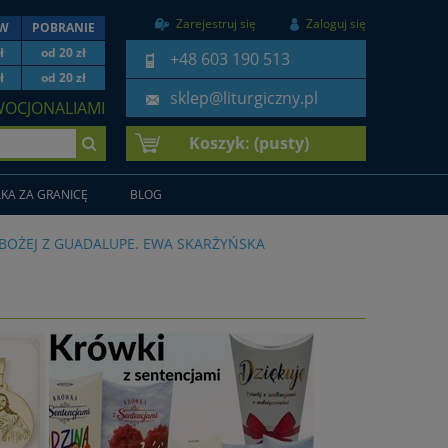
Zarejestruj się
Zaloguj się
EW
POBRANIE
ł
od 20 zł
+48 603 190 513
ł
od 20 zł
sklep@liturgiczny.pl
WOCJONALIAMI
Koszyk:
(pusty)
KA ZA GRANICĘ
BLOG
 BOŻEJ Z GUADALUPE. EWA SKARŻYŃSKA