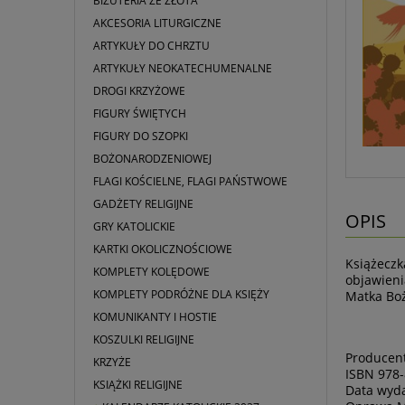
BIŻUTERIA ZE ZŁOTA
AKCESORIA LITURGICZNE
ARTYKUŁY DO CHRZTU
ARTYKUŁY NEOKATECHUMENALNE
DROGI KRZYŻOWE
FIGURY ŚWIĘTYCH
FIGURY DO SZOPKI
BOŻONARODZENIOWEJ
FLAGI KOŚCIELNE, FLAGI PAŃSTWOWE
GADŻETY RELIGIJNE
OPIS
GRY KATOLICKIE
KARTKI OKOLICZNOŚCIOWE
Książeczk
KOMPLETY KOLĘDOWE
objawieni
KOMPLETY PODRÓŻNE DLA KSIĘŻY
Matka Bo
KOMUNIKANTY I HOSTIE
KOSZULKI RELIGIJNE
Producent
KRZYŻE
ISBN 978
KSIĄŻKI RELIGIJNE
Data wyd