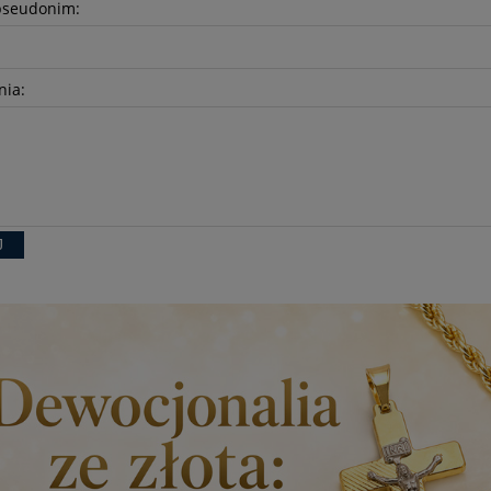
pseudonim:
nia:
J